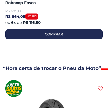
Robocop Fosco
R$
699,00
R$ 664,05
6
x
de
R$ 116,50
COMPRAR
“Hora certa de trocar o Pneu da Moto”