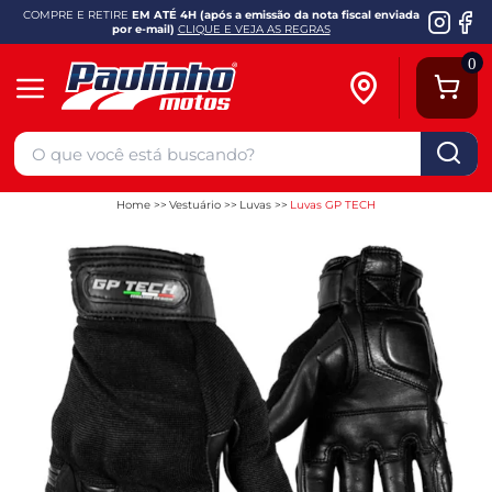
COMPRE E RETIRE
EM ATÉ 4H (após a emissão da nota fiscal enviada
por e-mail)
CLIQUE E VEJA AS REGRAS
0
Home
Vestuário
Luvas
Luvas GP TECH