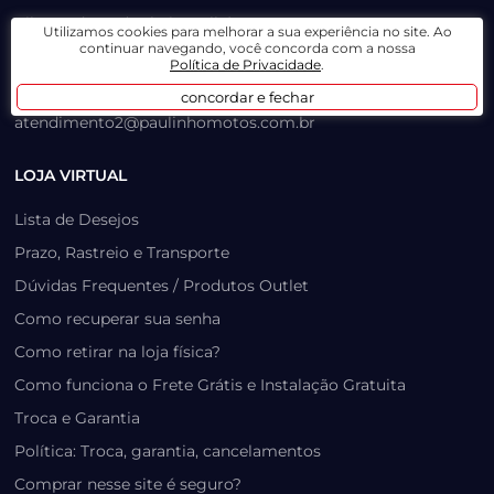
Vila Prudente (Anhaia Mello): 11 2780-0385
Utilizamos cookies para melhorar a sua experiência no site. Ao
continuar navegando, você concorda com a nossa
Salim Farah Maluf: 11 2780-0147
Política de Privacidade
.
atendimento3@paulinhomotos.com.br
concordar e fechar
atendimento2@paulinhomotos.com.br
LOJA VIRTUAL
Lista de Desejos
Prazo, Rastreio e Transporte
Dúvidas Frequentes / Produtos Outlet
Como recuperar sua senha
Como retirar na loja física?
Como funciona o Frete Grátis e Instalação Gratuita
Troca e Garantia
Política: Troca, garantia, cancelamentos
Comprar nesse site é seguro?