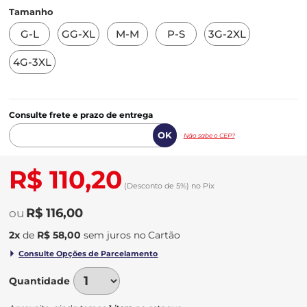
Tamanho
G-L
GG-XL
M-M
P-S
3G-2XL
4G-3XL
Consulte frete e prazo de entrega
Não sabe o CEP?
R$ 110,20
(Desconto
de
5%)
no
Pix
R$ 116,00
2
x
de
R$ 58,00
sem juros
no
Quantidade