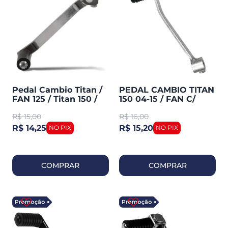
Pedal Cambio Titan /
PEDAL CAMBIO TITAN
FAN 125 / Titan 150 /
150 04-15 / FAN C/
CG 160 START 160
BORRACHA
R$
15,00
R$
16,00
Cromado (TORK)
SMARTFOX
R$ 14,25
R$ 15,20
COMPRAR
COMPRAR