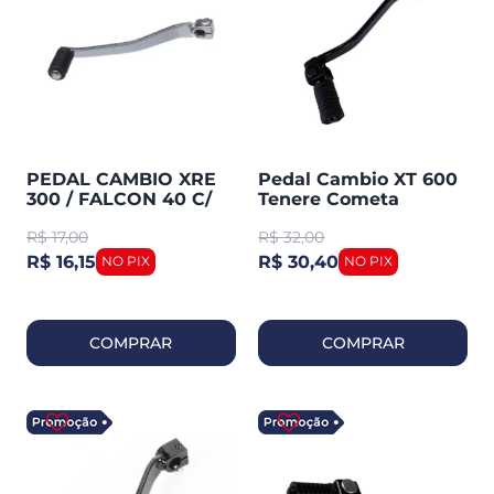
PEDAL CAMBIO XRE
Pedal Cambio XT 600
300 / FALCON 40 C/
Tenere Cometa
BORRACHA
(0023B)
R$
17,00
R$
32,00
SMARTFOX
R$ 16,15
R$ 30,40
COMPRAR
COMPRAR