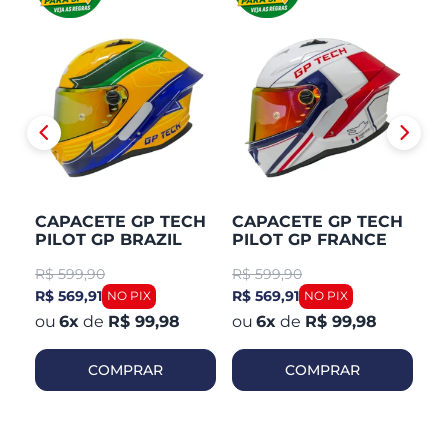
CAPACETE GP TECH
CAPACETE GP TECH
C
PILOT GP BRAZIL
PILOT GP FRANCE
P
R$
599,90
R$
599,90
R
R$ 569,91
R$ 569,91
R$
6
x
de
R$ 99,98
6
x
de
R$ 99,98
COMPRAR
COMPRAR