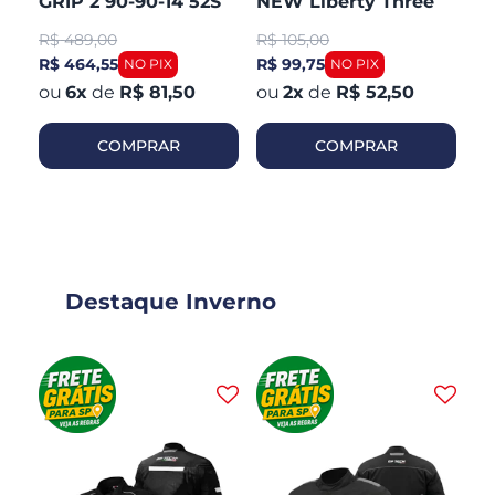
GRIP 2 90-90-14 52S
NEW Liberty Three
V
TL/TT Honda PCX 150
Aberto Fosco
Ar
R$
489,00
R$
105,00
R
Dianteiro
R$ 464,55
R$ 99,75
R$
6
x
de
R$ 81,50
2
x
de
R$ 52,50
COMPRAR
COMPRAR
Destaque Inverno