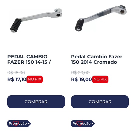
PEDAL CAMBIO
Pedal Cambio Fazer
FAZER 150 14-15 /
150 2014 Cromado
FACTOR 125I
(cometa) 0049
R$
18,00
R$
20,00
SMARTFOX
R$ 17,10
R$ 19,00
COMPRAR
COMPRAR