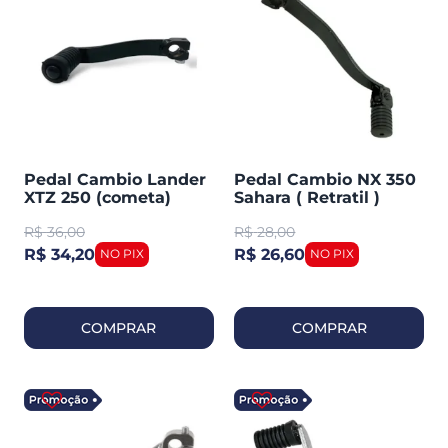
Pedal Cambio Lander
Pedal Cambio NX 350
XTZ 250 (cometa)
Sahara ( Retratil )
Cometa 0008
R$
36,00
R$
28,00
R$ 34,20
R$ 26,60
COMPRAR
COMPRAR