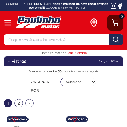
COMPRE E RETIRE
EM ATÉ 4H (após a emissão da nota fiscal enviada
por e-mail)
CLIQUE E VEJA AS REGRAS
0
Home
Peças
Pedal Cambio
Filtros
Limpar Filtros
Foram encontrados
30
produtos nesta categoria
ORDENAR
POR:
1
2
>