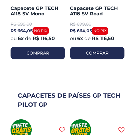
H
Capacete GP TECH
Capacete GP TECH
C
A118 SV Mono
A118 SV Road
A1
CO
Articulado Robocop
Articulado Robocop
Mo
R$
699,00
R$
699,00
R
Fosco
R
R$ 664,05
R$ 664,05
R$
6
x
de
R$ 116,50
6
x
de
R$ 116,50
COMPRAR
COMPRAR
CAPACETES DE PAÍSES GP TECH
PILOT GP