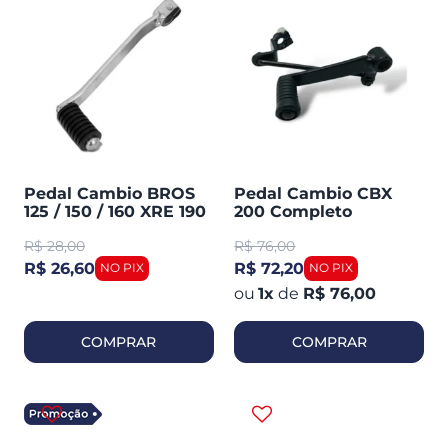
Pedal Cambio BROS
Pedal Cambio CBX
125 / 150 / 160 XRE 190
200 Completo
Cromado (cometa)
(cometa 0030)
R$
28,00
R$
76,00
0043
R$ 26,60
R$ 72,20
1
x
de
R$ 76,00
COMPRAR
COMPRAR