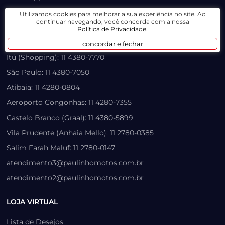
Santo André: 11 4437-2323
Utilizamos cookies para melhorar a sua experiência no site. Ao
continuar navegando, você concorda com a nossa
Mauá: 11 3420-1017
Política de Privacidade
.
Outlet: 11 4902-4535
concordar e fechar
Itú (Shopping): 11 4380-7770
São Paulo: 11 4380-7050
Atibaia: 11 4280-0804
Aeroporto Congonhas: 11 4280-7355
Castelo Branco (Graal): 11 4380-5899
Vila Prudente (Anhaia Mello): 11 2780-0385
Salim Farah Maluf: 11 2780-0147
atendimento3@paulinhomotos.com.br
atendimento2@paulinhomotos.com.br
LOJA VIRTUAL
Lista de Desejos