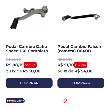
Pedal Cambio Dafra
Pedal Cambio Falcon
Speed 150 Completo
(cometa) 0040B
(cometa) 0046
R$
93,00
R$
54,00
R$ 88,35
R$ 51,30
1
x
de
R$ 93,00
1
x
de
R$ 54,00
COMPRAR
COMPRAR