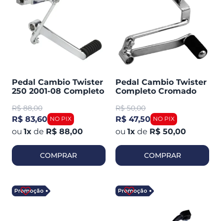
Pedal Cambio Twister
Pedal Cambio Twister
250 2001-08 Completo
Completo Cromado
(cometa 0035)
(TORK)
R$
88,00
R$
50,00
R$ 83,60
R$ 47,50
1
x
de
R$ 88,00
1
x
de
R$ 50,00
COMPRAR
COMPRAR