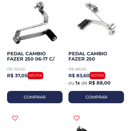
PEDAL CAMBIO
PEDAL CAMBIO
FAZER 250 06-17 C/
FAZER 250
BORRACHA
COMPLETO
R$
39,00
R$
88,00
SMARTFOX
CROMADO (COMETA
0044)
R$ 37,05
R$ 83,60
1
x
de
R$ 88,00
COMPRAR
COMPRAR