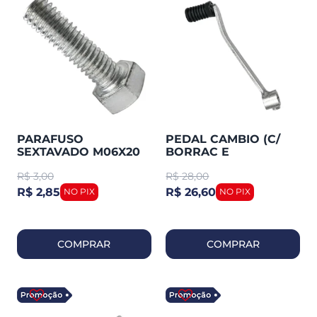
PARAFUSO
PEDAL CAMBIO (C/
SEXTAVADO M06X20
BORRAC E
PEDAL CAMBIO
PARAFUSO) TITAN
R$
3,00
R$
28,00
UNIVERSAL
150/160/FAN 160
SMARTFOX
CROMADO
R$ 2,85
R$ 26,60
COMPRAR
COMPRAR