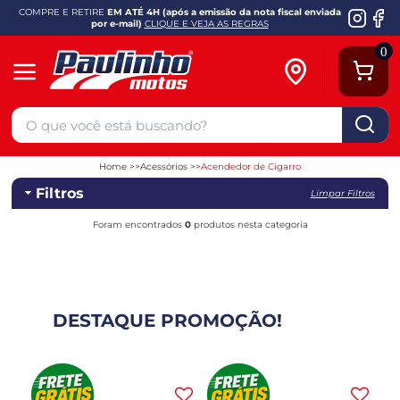
COMPRE E RETIRE
EM ATÉ 4H (após a emissão da nota fiscal enviada
por e-mail)
CLIQUE E VEJA AS REGRAS
0
Home
Acessórios
Acendedor de Cigarro
Filtros
Limpar Filtros
Foram encontrados
0
produtos nesta categoria
DESTAQUE PROMOÇÃO!