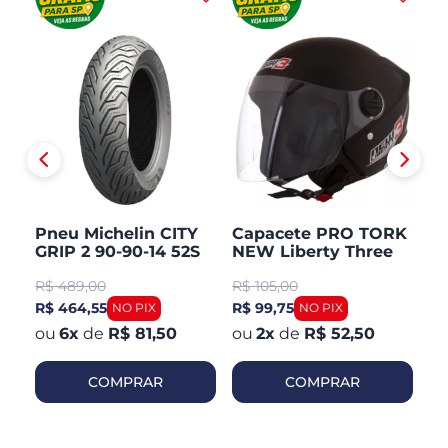
Pneu Michelin CITY
Capacete PRO TORK
C
GRIP 2 90-90-14 52S
NEW Liberty Three
V
TL/TT Honda PCX 150
Aberto Fosco
Ar
R$
489,00
R$
105,00
R
Dianteiro
R$ 464,55
R$ 99,75
R$
6
x
de
R$ 81,50
2
x
de
R$ 52,50
COMPRAR
COMPRAR