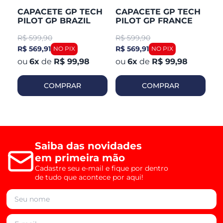
CAPACETE GP TECH
CAPACETE GP TECH
C
PILOT GP BRAZIL
PILOT GP FRANCE
P
R$
599,90
R$
599,90
R
R$ 569,91
R$ 569,91
R$
6
x
de
R$ 99,98
6
x
de
R$ 99,98
COMPRAR
COMPRAR
Saiba das novidades
em primeira mão
Cadastre seu e-mail e fique por dentro
de tudo que acontece por aqui!