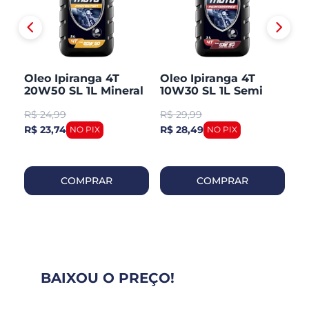
50
Oleo Ipiranga 4T
Oleo Ipiranga 4T
O
20W50 SL 1L Mineral
10W30 SL 1L Semi
U
Sintetico
1L
R$
24,99
R$
29,99
R
R$ 23,74
R$ 28,49
R$
COMPRAR
COMPRAR
BAIXOU O PREÇO!