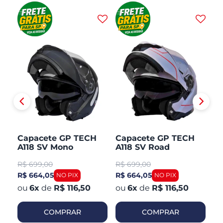
H
Capacete GP TECH
Capacete GP TECH
C
A118 SV Mono
A118 SV Road
A1
CO
Articulado Robocop
Articulado Robocop
Mo
R$
699,00
R$
699,00
R
Fosco
R
R$ 664,05
R$ 664,05
R$
6
x
de
R$ 116,50
6
x
de
R$ 116,50
COMPRAR
COMPRAR