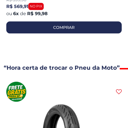
R$
599,90
R$ 569,91
6
x
de
R$ 99,98
COMPRAR
“Hora certa de trocar o Pneu da Moto”