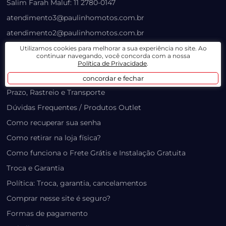
Salim Farah Maluf: 11 2780-0147
atendimento3@paulinhomotos.com.br
atendimento2@paulinhomotos.com.br
Utilizamos cookies para melhorar a sua experiência no site. Ao
continuar navegando, você concorda com a nossa
LOJA VIRTUAL
Política de Privacidade
.
Lista de Desejos
concordar e fechar
Prazo, Rastreio e Transporte
Dúvidas Frequentes / Produtos Outlet
Como recuperar sua senha
Como retirar na loja física?
Como funciona o Frete Grátis e Instalação Gratuita
Troca e Garantia
Política: Troca, garantia, cancelamentos
Comprar nesse site é seguro?
Formas de pagamento