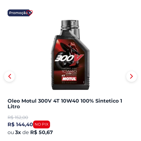
Oleo Motul 300V 4T 10W40 100% Sintetico 1
Litro
R$
152,00
R$ 144,40
3
x
de
R$ 50,67