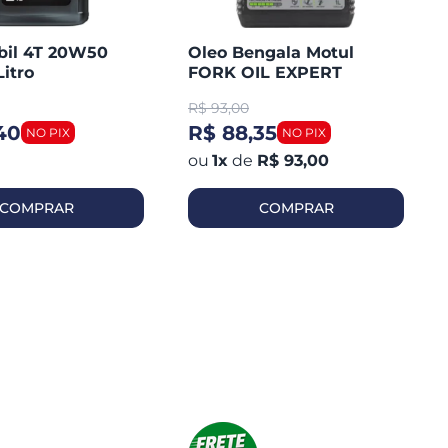
bil 4T 20W50
Oleo Bengala Motul
Litro
FORK OIL EXPERT
Medium 10W1 Litro
R$
93,00
40
R$ 88,35
1
x
de
R$ 93,00
COMPRAR
COMPRAR