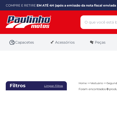
COMPRE E RETIRE
EM ATÉ 4H (após a emissão da nota fiscal enviada 
Capacetes
Acessórios
Peças
Home
Vestuário
Segund
Filtros
Limpar Filtros
Foram encontrados
0
produ