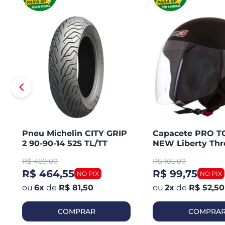
Pneu Michelin CITY GRIP
Capacete PRO 
2 90-90-14 52S TL/TT
NEW Liberty Thr
Honda PCX 150 Dianteiro
Aberto Fosco
R$
489,00
R$
105,00
R$ 464,55
R$ 99,75
6
x
de
R$ 81,50
2
x
de
R$ 52,50
COMPRAR
COMPRA