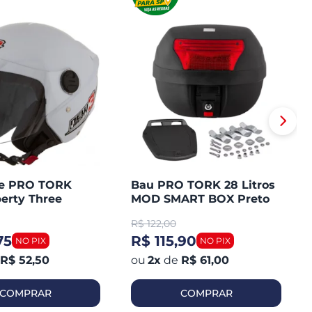
te PRO TORK
Bau PRO TORK 28 Litros
erty Three
MOD SMART BOX Preto
Plástico Lente Vermelha
R$
122,00
75
R$ 115,90
R$ 52,50
2
x
de
R$ 61,00
COMPRAR
COMPRAR