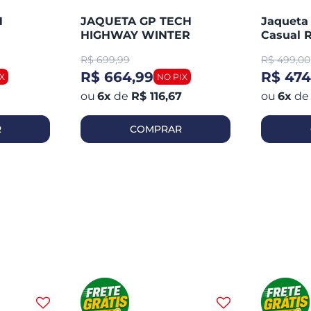
H
JAQUETA GP TECH
Jaqueta
HIGHWAY WINTER
Casual R
R$
699,99
R$
499,00
R$ 664,99
R$ 474
6
x
de
R$ 116,67
6
x
de
R
COMPRAR