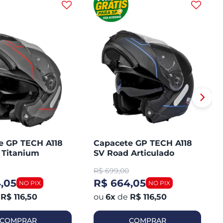
e GP TECH A118
Capacete GP TECH A118
 Titanium
SV Road Articulado
ado Robocop
Robocop Fosco
R$
699,00
,05
R$ 664,05
R$ 116,50
6
x
de
R$ 116,50
COMPRAR
COMPRAR