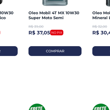
T 10W30
Oleo Mobil 4T MX 10W30
Oleo Mo
ico
Super Moto Semi
Mineral 
Sintetico
R$
39,00
R$
32,00
R$ 37,05
R$ 30,
R
COMPRAR