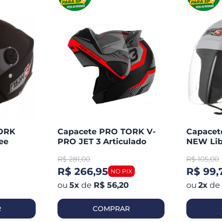
TORK
Capacete PRO TORK V-
Capace
ee
PRO JET 3 Articulado
NEW Lib
Aberto
R$
281,00
R$
105,00
R$ 266,95
R$ 99,
5
x
de
R$ 56,20
2
x
de
R
COMPRAR