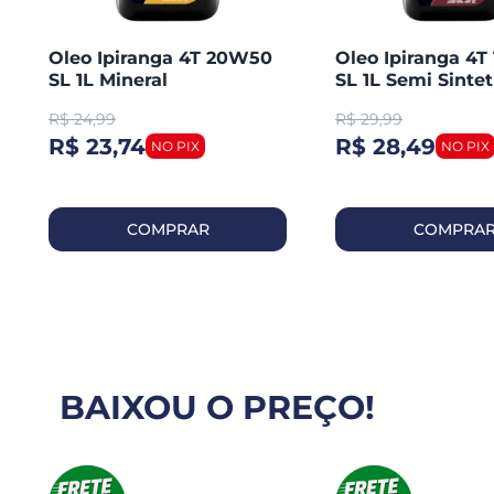
Oleo Ipiranga 4T 20W50
Oleo Ipiranga 4
SL 1L Mineral
SL 1L Semi Sintet
R$
24,99
R$
29,99
R$ 23,74
R$ 28,49
COMPRAR
COMPRA
BAIXOU O PREÇO!