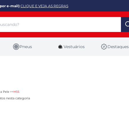
por e-mail)
CLIQUE E VEJA AS REGRAS
Pneus
Vestuários
Destaques
a Pele
HSS
tos nesta categoria