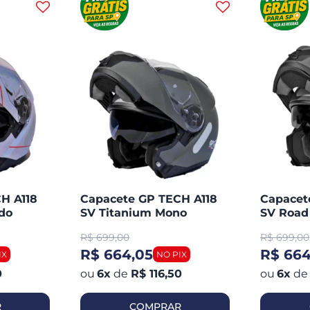
H A118
Capacete GP TECH A118
Capacet
do
SV Titanium Mono
SV Road
Articulado Robocop
Articul
R$
699,00
R$
699,00
Fosco
Fosco
R$ 664,05
R$ 664
0
6
x
de
R$ 116,50
6
x
de
R
COMPRAR