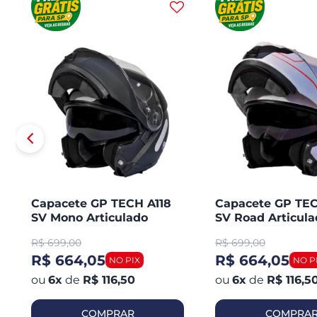
Capacete GP TECH A118
Capacete GP TEC
SV Mono Articulado
SV Road Articula
Robocop Fosco
Robocop
R$
699,00
R$
699,00
R$ 664,05
R$ 664,05
6
x
de
R$ 116,50
6
x
de
R$ 116,5
COMPRAR
COMPRA