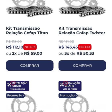
Kit Transmissão
Kit Transmissão
Relação Cofap Titan
Relação Cofap Twister
ou FAN 125 2000-2008
250 -2008 (410001)
R$
118,00
R$
151,00
(411190)
R$ 112,10
R$ 143,45
2
x
de
R$ 59,00
3
x
de
R$ 50,33
COMPRAR
COMPRAR