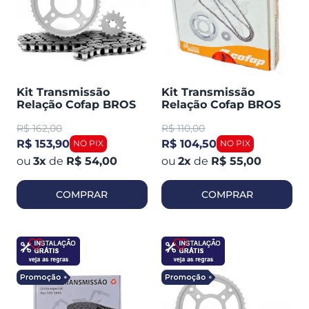
Kit Transmissão
Kit Transmissão
Relação Cofap BROS
Relação Cofap BROS
125 (413555)
150 (413567)
R$
162,00
R$
110,00
R$ 153,90
R$ 104,50
3
x
de
R$ 54,00
2
x
de
R$ 55,00
COMPRAR
COMPRAR