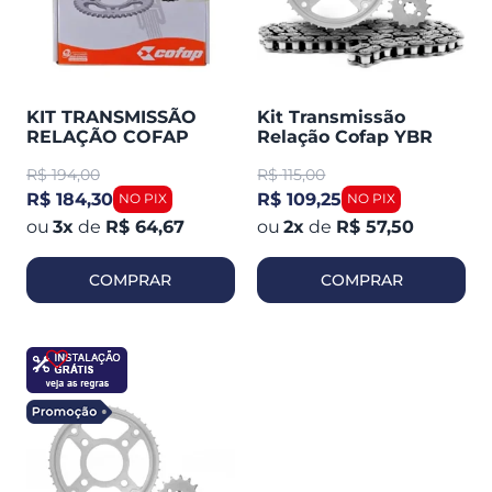
KIT TRANSMISSÃO
Kit Transmissão
RELAÇÃO COFAP
Relação Cofap YBR
YAMAHA CROSSER
125 / Factor (424260)
R$
194,00
R$
115,00
150 2014 EM DIANTE
(TMC420004)
R$ 184,30
R$ 109,25
3
x
de
R$ 64,67
2
x
de
R$ 57,50
COMPRAR
COMPRAR