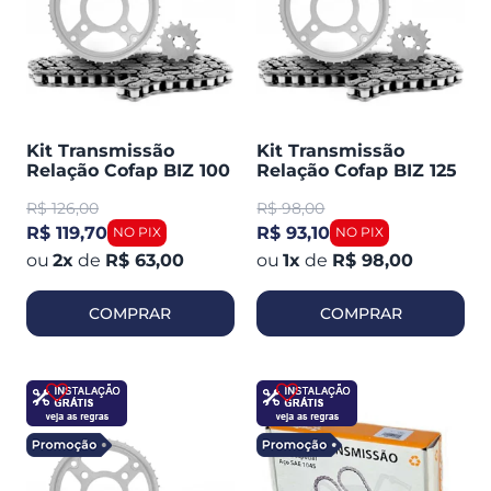
Kit Transmissão
Kit Transmissão
Relação Cofap BIZ 100
Relação Cofap BIZ 125
98-05 (410002)
(413800)
R$
126,00
R$
98,00
R$ 119,70
R$ 93,10
2
x
de
R$ 63,00
1
x
de
R$ 98,00
COMPRAR
COMPRAR