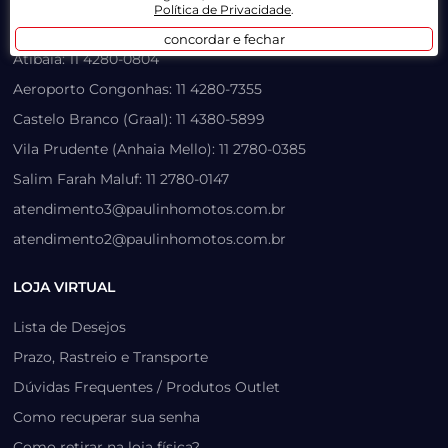
Política de Privacidade
.
São Paulo: 11 4380-7050
concordar e fechar
Atibaia: 11 4280-0804
Aeroporto Congonhas: 11 4280-7355
Castelo Branco (Graal): 11 4380-5899
Vila Prudente (Anhaia Mello): 11 2780-0385
Salim Farah Maluf: 11 2780-0147
atendimento3@paulinhomotos.com.br
atendimento2@paulinhomotos.com.br
LOJA VIRTUAL
Lista de Desejos
Prazo, Rastreio e Transporte
Dúvidas Frequentes / Produtos Outlet
Como recuperar sua senha
Como retirar na loja física?