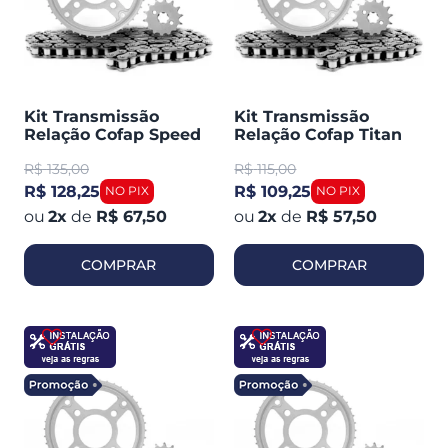
Kit Transmissão
Kit Transmissão
Relação Cofap Speed
Relação Cofap Titan
150 2008-2014
150 / FAN 150 (413673)
R$
135,00
R$
115,00
(590001)
R$ 128,25
R$ 109,25
2
x
de
R$ 67,50
2
x
de
R$ 57,50
COMPRAR
COMPRAR