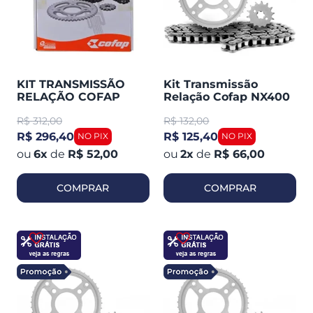
KIT TRANSMISSÃO
Kit Transmissão
RELAÇÃO COFAP
Relação Cofap NX400
FAZER 250 2018 EM
Falcon (410008)
R$
312,00
R$
132,00
DIANTE COM
RETENTOR (420005)
R$ 296,40
R$ 125,40
6
x
de
R$ 52,00
2
x
de
R$ 66,00
COMPRAR
COMPRAR