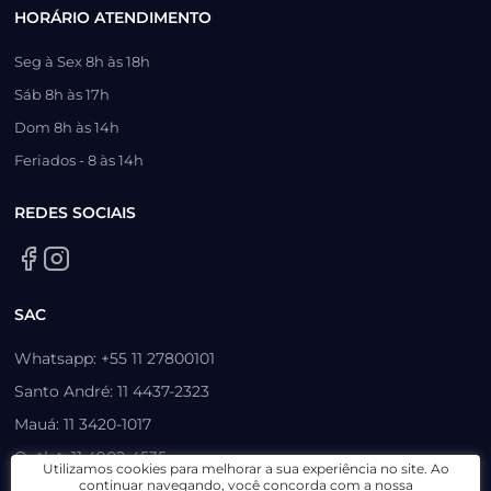
HORÁRIO ATENDIMENTO
Seg à Sex 8h às 18h
Sáb 8h às 17h
Dom 8h às 14h
Feriados - 8 às 14h
REDES SOCIAIS
SAC
Whatsapp: +55 11 27800101
Santo André: 11 4437-2323
Mauá: 11 3420-1017
Outlet: 11 4902-4535
Utilizamos cookies para melhorar a sua experiência no site. Ao
continuar navegando, você concorda com a nossa
Itú (Shopping): 11 4380-7770