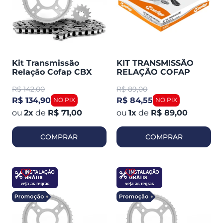
Kit Transmissão
KIT TRANSMISSÃO
Relação Cofap CBX
RELAÇÃO COFAP
200 1995-2003
FACTOR 125 I ED 2017-
R$
142,00
R$
89,00
(410006)
S/ RETENTOR
(420006)
R$ 134,90
R$ 84,55
2
x
de
R$ 71,00
1
x
de
R$ 89,00
COMPRAR
COMPRAR