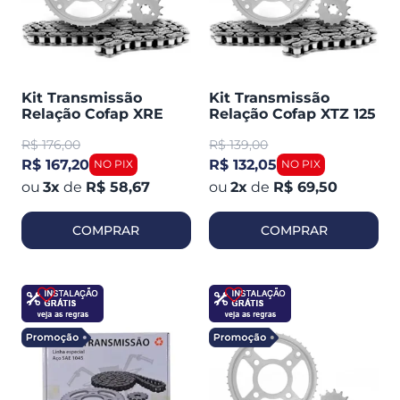
Kit Transmissão
Kit Transmissão
Relação Cofap XRE
Relação Cofap XTZ 125
300 09-15
2002-2008 (420003)
R$
176,00
R$
139,00
R$ 167,20
R$ 132,05
3
x
de
R$ 58,67
2
x
de
R$ 69,50
COMPRAR
COMPRAR