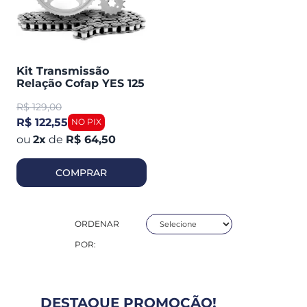
Kit Transmissão
Relação Cofap YES 125
/ Katana (430001)
R$
129,00
R$ 122,55
2
x
de
R$ 64,50
COMPRAR
ORDENAR
POR:
DESTAQUE PROMOÇÃO!