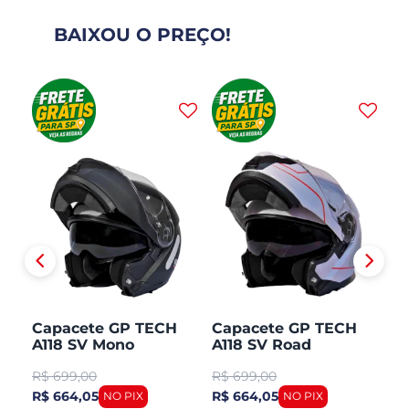
BAIXOU O PREÇO!
H
Capacete GP TECH
Capacete GP TECH
C
A118 SV Mono
A118 SV Road
A1
CO
Articulado Robocop
Articulado Robocop
Mo
R$
699,00
R$
699,00
R
Fosco
R
R$ 664,05
R$ 664,05
R$