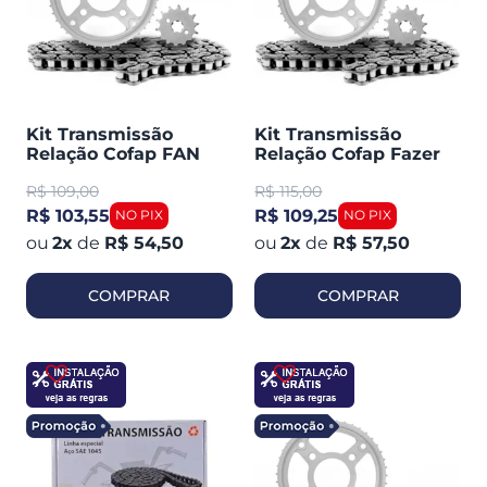
Kit Transmissão
Kit Transmissão
Relação Cofap FAN
Relação Cofap Fazer
125 2009-13 (410005)
150 (420001)
R$
109,00
R$
115,00
R$ 103,55
R$ 109,25
2
x
de
R$ 54,50
2
x
de
R$ 57,50
COMPRAR
COMPRAR