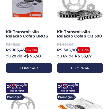
Kit Transmissão
Kit Transmissão
Relação Cofap BROS
Relação Cofap CB 300
160 / XRE 190 (410014)
C / Retentor (410010R)
R$
111,00
R$
322,00
R$ 105,45
R$ 305,90
2
x
de
R$ 55,50
6
x
de
R$ 53,67
COMPRAR
COMPRAR