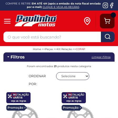
COMPRE E RETIRE
EM ATÉ 4H (após a emissão da nota fiscal enviada
por e-mail)
CLIQUE E VEJA AS REGRAS
Home
Peças
Kit Relação
COFAP
Filtros
Limpar Filtros
Foram encontrados
21
produtos nesta categoria
ORDENAR
POR: