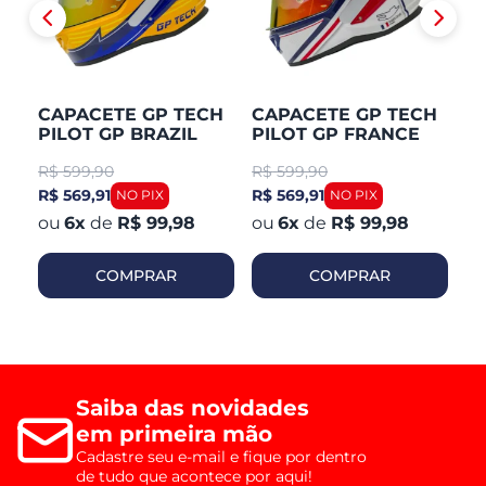
CAPACETE GP TECH
CAPACETE GP TECH
C
PILOT GP BRAZIL
PILOT GP FRANCE
P
R$
599,90
R$
599,90
R
R$ 569,91
R$ 569,91
R$
6
x
de
R$ 99,98
6
x
de
R$ 99,98
COMPRAR
COMPRAR
Saiba das novidades
em primeira mão
Cadastre seu e-mail e fique por dentro
de tudo que acontece por aqui!