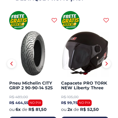
Pneu Michelin CITY
Capacete PRO TORK
C
GRIP 2 90-90-14 52S
NEW Liberty Three
V
TL/TT Honda PCX 150
Aberto Fosco
Ar
R$
489,00
R$
105,00
R
Dianteiro
R$ 464,55
R$ 99,75
R$
6
x
de
R$ 81,50
2
x
de
R$ 52,50