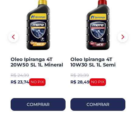
50
Oleo Ipiranga 4T
Oleo Ipiranga 4T
O
20W50 SL 1L Mineral
10W30 SL 1L Semi
U
Sintetico
1L
R$
24,99
R$
29,99
R
R$ 23,74
R$ 28,49
R$
COMPRAR
COMPRAR