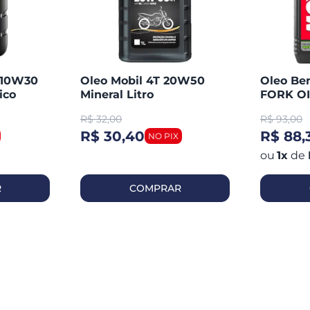
T 10W30
Oleo Mobil 4T 20W50
Oleo Be
ico
Mineral Litro
FORK OI
Medium 
R$
32,00
R$
93,00
R$ 30,40
R$ 88,
1
x
de
R
COMPRAR