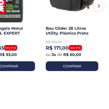
ngala Motul
Bau Glider 28 Litros
L EXPERT
Utility Plástico Preto
10W1 Litro
R$
180,00
35
R$ 171,00
R$ 93,00
3
x
de
R$ 60,00
COMPRAR
COMPRAR