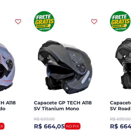
H A118
Capacete GP TECH A118
Capacet
do
SV Titanium Mono
SV Road
Articulado Robocop
Articul
R$
699,00
R$
699,00
Fosco
Fosco
R$ 664,05
R$ 664