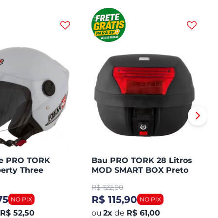
te PRO TORK
Bau PRO TORK 28 Litros
erty Three
MOD SMART BOX Preto
Plástico Lente Vermelha
R$
122,00
75
R$ 115,90
R$ 52,50
2
x
de
R$ 61,00