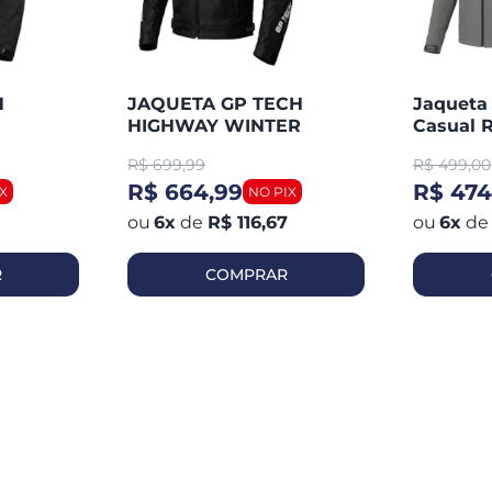
H
JAQUETA GP TECH
Jaqueta
HIGHWAY WINTER
Casual R
R$
699,99
R$
499,00
R$ 664,99
R$ 474
6
x
de
R$ 116,67
6
x
de
R
COMPRAR