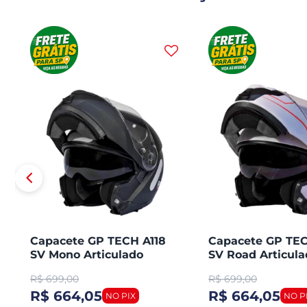
Capacete GP TECH A118
Capacete GP TEC
SV Mono Articulado
SV Road Articula
Robocop Fosco
Robocop
R$
699,00
R$
699,00
R$ 664,05
R$ 664,05