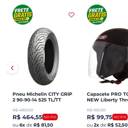
Pneu Michelin CITY GRIP
Capacete PRO 
2 90-90-14 52S TL/TT
NEW Liberty Thr
Honda PCX 150 Dianteiro
Aberto Fosco
R$
489,00
R$
105,00
R$ 464,55
R$ 99,75
6
x
de
R$ 81,50
2
x
de
R$ 52,50