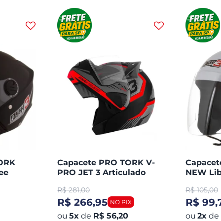
TORK
Capacete PRO TORK V-
Capace
ee
PRO JET 3 Articulado
NEW Lib
Aberto
R$
281,00
R$
105,00
R$ 266,95
R$ 99,
5
x
de
R$ 56,20
2
x
de