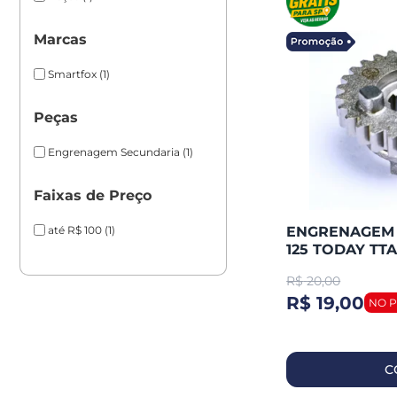
Marcas
Smartfox
(1)
Peças
Engrenagem Secundaria
(1)
Faixas de Preço
até R$ 100
(1)
ENGRENAGEM 
125 TODAY TTA
05-08 28D (5
R$
20,00
SMARTFOX
R$ 19,00
C