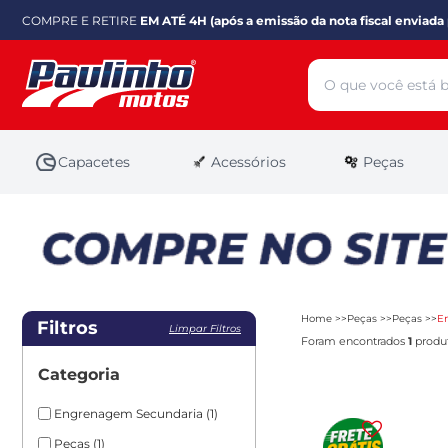
COMPRE E RETIRE
EM ATÉ 4H (após a emissão da nota fiscal enviada 
Capacetes
Acessórios
Peças
Home
Peças
Peças
E
Filtros
Limpar Filtros
Foram encontrados
1
produt
Categoria
Engrenagem Secundaria
(1)
Peças
(1)