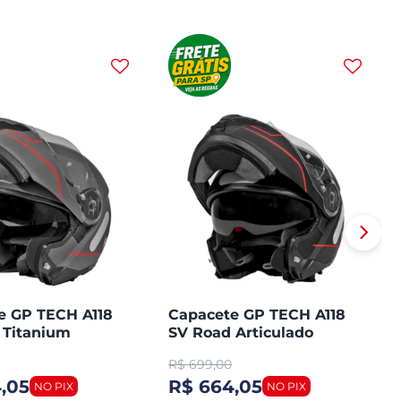
e GP TECH A118
Capacete GP TECH A118
 Titanium
SV Road Articulado
ado Robocop
Robocop Fosco
R$
699,00
,05
R$ 664,05