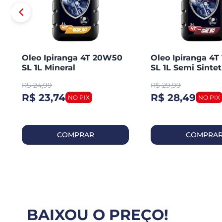
Oleo Ipiranga 4T 20W50
Oleo Ipiranga 4
SL 1L Mineral
SL 1L Semi Sintet
R$
24,99
R$
29,99
R$ 23,74
R$ 28,49
COMPRAR
COMPRA
BAIXOU O PREÇO!