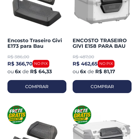
Encosto Traseiro Givi
ENCOSTO TRASEIRO
E173 para Bau
GIVI E158 PARA BAU
Outback 42 (modelo
OUTBACK 58
R$
386,00
R$
487,00
Novo)
(MODELO ANTIGO)
PRETO
R$ 366,70
R$ 462,65
6
x
de
R$ 64,33
6
x
de
R$ 81,17
COMPRAR
COMPRAR