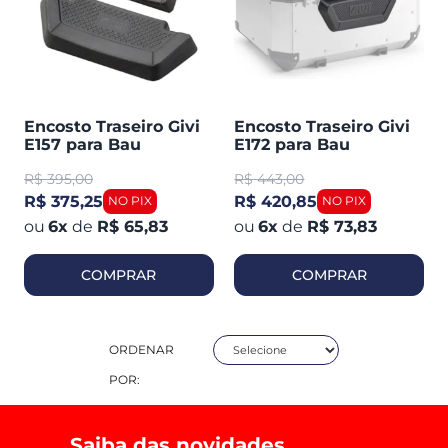
Encosto Traseiro Givi
Encosto Traseiro Givi
E157 para Bau
E172 para Bau
Outback 42 (modelo
Outback 58 (modelo
R$
395,00
R$
443,00
Antigo) PRETO-PRATA
Novo) PRETO-PRATA
R$ 375,25
R$ 420,85
6
x
de
R$ 65,83
6
x
de
R$ 73,83
COMPRAR
COMPRAR
ORDENAR
POR:
Saiba das novidades