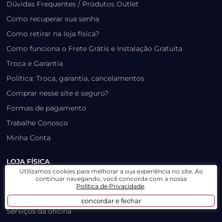
Dúvidas Frequentes / Produtos Outlet
Como recuperar sua senha
Como retirar na loja física?
Como funciona o Frete Grátis e Instalação Gratuita
Troca e Garantia
Política: Troca, garantia, cancelamentos
Comprar nesse site é seguro?
Formas de pagamento
Trabalhe Conosco
Minha Conta
LOJA FÍSICA
Utilizamos cookies para melhorar a sua experiência no site. Ao
continuar navegando, você concorda com a nossa
Como chegar?
Política de Privacidade
.
Política: Troca, garantia, cancelamentos
concordar e fechar
Serviços da oficina