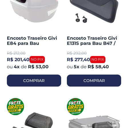
Encosto Traseiro Givi
Encosto Traseiro Givi
E84 para Bau
E131S para Bau B47 /
Monolock E35 / E450
B37 / B360 / V4
R$
212,00
R$
292,00
R$ 201,40
R$ 277,40
4
x
de
R$ 53,00
5
x
de
R$ 58,40
COMPRAR
COMPRAR