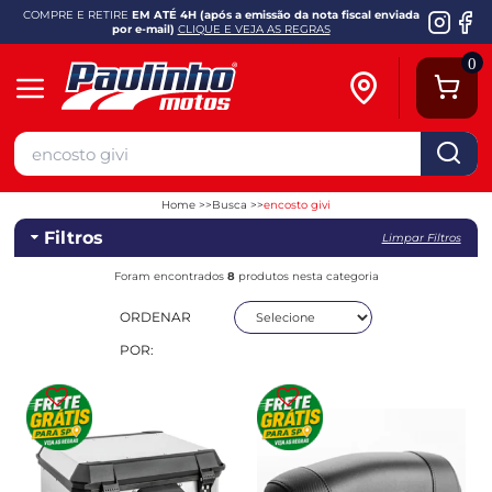
COMPRE E RETIRE
EM ATÉ 4H (após a emissão da nota fiscal enviada
por e-mail)
CLIQUE E VEJA AS REGRAS
0
Home
Busca
encosto givi
Filtros
Limpar Filtros
Foram encontrados
8
produtos nesta categoria
ORDENAR
POR: