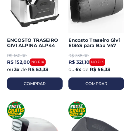
ENCOSTO TRASEIRO
Encosto Traseiro Givi
GIVI ALPINA ALP44
E134S para Bau V47
Monokey
R$
160,00
R$
338,00
R$ 152,00
R$ 321,10
3
x
de
R$ 53,33
6
x
de
R$ 56,33
COMPRAR
COMPRAR