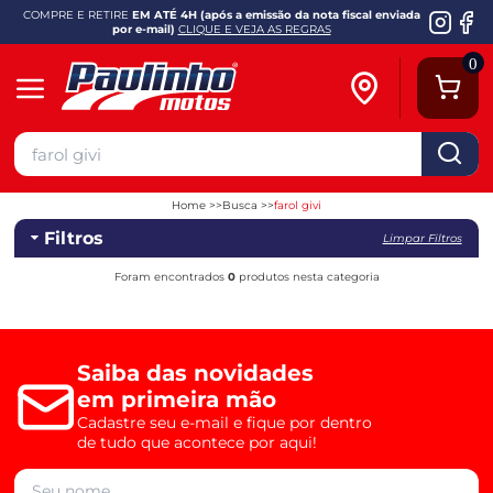
COMPRE E RETIRE
EM ATÉ 4H (após a emissão da nota fiscal enviada
por e-mail)
CLIQUE E VEJA AS REGRAS
0
Home
Busca
farol givi
Filtros
Limpar Filtros
Foram encontrados
0
produtos nesta categoria
Saiba das novidades
em primeira mão
Cadastre seu e-mail e fique por dentro
de tudo que acontece por aqui!