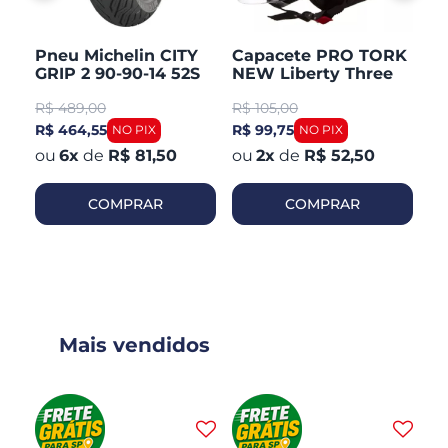
Pneu Michelin CITY
Capacete PRO TORK
C
GRIP 2 90-90-14 52S
NEW Liberty Three
V
TL/TT Honda PCX 150
Aberto Fosco
Ar
R$
489,00
R$
105,00
R
Dianteiro
R$ 464,55
R$ 99,75
R$
6
x
de
R$ 81,50
2
x
de
R$ 52,50
COMPRAR
COMPRAR
Mais vendidos