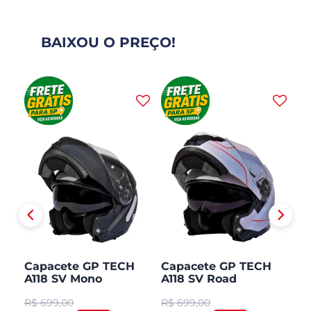
BAIXOU O PREÇO!
H
Capacete GP TECH
Capacete GP TECH
C
A118 SV Mono
A118 SV Road
A1
CO
Articulado Robocop
Articulado Robocop
Mo
R$
699,00
R$
699,00
R
Fosco
R