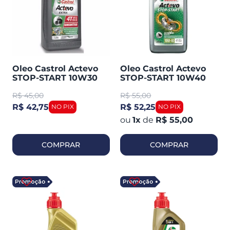
Oleo Castrol Actevo
Oleo Castrol Actevo
STOP-START 10W30
STOP-START 10W40
4T 1 Litro
4T Semissintético 1
R$
45,00
R$
55,00
Litro
R$ 42,75
R$ 52,25
1
x
de
R$ 55,00
COMPRAR
COMPRAR