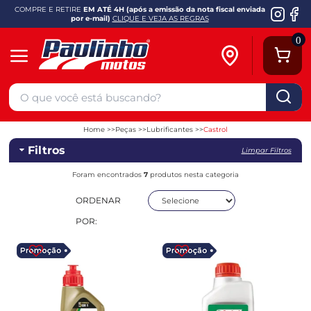
COMPRE E RETIRE
EM ATÉ 4H (após a emissão da nota fiscal enviada
por e-mail)
CLIQUE E VEJA AS REGRAS
0
Home
Peças
Lubrificantes
Castrol
Filtros
Limpar Filtros
Foram encontrados
7
produtos nesta categoria
ORDENAR
POR: