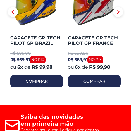
CAPACETE GP TECH
CAPACETE GP TECH
C
PILOT GP BRAZIL
PILOT GP FRANCE
P
R$
599,90
R$
599,90
R
R$ 569,91
R$ 569,91
R$
6
x
de
R$ 99,98
6
x
de
R$ 99,98
COMPRAR
COMPRAR
Saiba das novidades
em primeira mão
Cadastre seu e-mail e fique por dentro