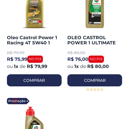
Oleo Castrol Power 1
OLEO CASTROL
Racing 4T 5W40 1
POWER 1 ULTIMATE
Litro
4T 10W40 1 LITRO
R$
79,99
R$
80,00
R$ 75,99
R$ 76,00
1
x
de
R$ 79,99
1
x
de
R$ 80,00
COMPRAR
COMPRAR