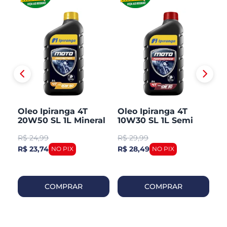
50
Oleo Ipiranga 4T
Oleo Ipiranga 4T
O
20W50 SL 1L Mineral
10W30 SL 1L Semi
U
Sintetico
1L
R$
24,99
R$
29,99
R
R$ 23,74
R$ 28,49
R$
COMPRAR
COMPRAR