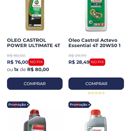
OLEO CASTROL
Oleo Castrol Actevo
POWER ULTIMATE 4T
Essential 4T 20W50 1
10W50 SINTETICO
Litro
R$
80,00
R$
29,99
R$ 76,00
R$ 28,49
1
x
de
R$ 80,00
COMPRAR
COMPRAR