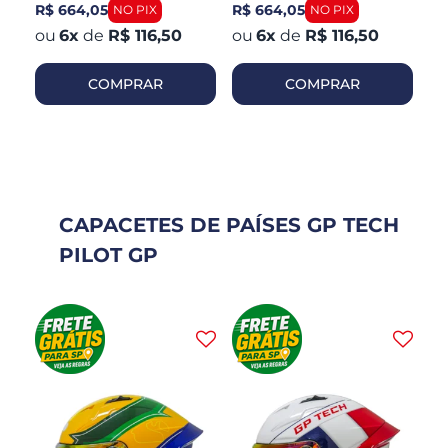
R$ 664,05
R$ 664,05
R$
6
x
de
R$ 116,50
6
x
de
R$ 116,50
COMPRAR
COMPRAR
CAPACETES DE PAÍSES GP TECH
PILOT GP