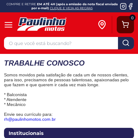
COMPRE E RETIRE
EM ATÉ 4H (após a emissão da nota fiscal enviada
por e-mail)
CLIQUE E VEJA AS REGRAS
0
TRABALHE CONOSCO
Somos movidos pela satisfação de cada um de nossos clientes,
para isso, precisamos de pessoas talentosas, apaixonadas pelo
que fazem e que querem ir cada vez mais longe.
* Balconista
* Atendente
* Mecânico
Envie seu currículo para:
rh@paulinhomotos.com.br
Institucionais