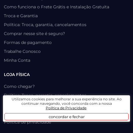
Como funciona o Frete Grátis e Instalação Gratuita
Troca e Garantia
Política: Troca, garantia, cancelamentos
Comprar nesse site é seguro?
Formas de pagamento
Trabalhe Conosco
Minha Conta
LOJA FÍSICA
Como chegar?
Política: Troca, garantia, cancelamentos
Utilizamos cookies para melhorar a sua experiência no site. Ao
continuar navegando, você concorda com a nossa
Serviços da oficina
Política de Privacidade
.
Quem somos
concordar e fechar
Política de privacidade