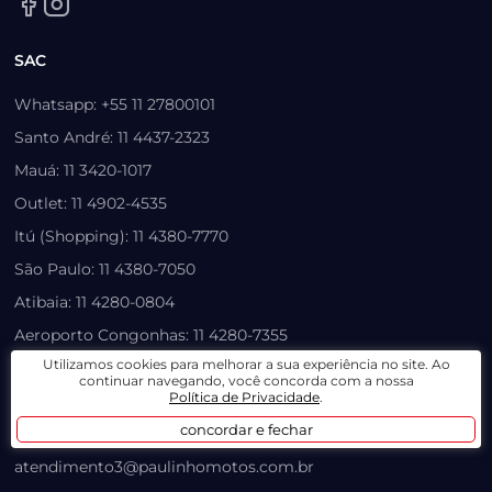
SAC
Whatsapp: +55 11 27800101
Santo André: 11 4437-2323
Mauá: 11 3420-1017
Outlet: 11 4902-4535
Itú (Shopping): 11 4380-7770
São Paulo: 11 4380-7050
Atibaia: 11 4280-0804
Aeroporto Congonhas: 11 4280-7355
Utilizamos cookies para melhorar a sua experiência no site. Ao
Castelo Branco (Graal): 11 4380-5899
continuar navegando, você concorda com a nossa
Política de Privacidade
.
Vila Prudente (Anhaia Mello): 11 2780-0385
concordar e fechar
Salim Farah Maluf: 11 2780-0147
atendimento3@paulinhomotos.com.br