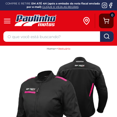
COMPRE E RETIRE
EM ATÉ 4H (após a emissão da nota fiscal enviada
por e-mail)
CLIQUE E VEJA AS REGRAS
0
Home
Vestuário