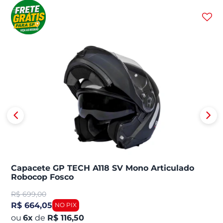
Capacete GP TECH A118 SV Mono Articulado
Robocop Fosco
R$
699,00
R$ 664,05
6
x
de
R$ 116,50