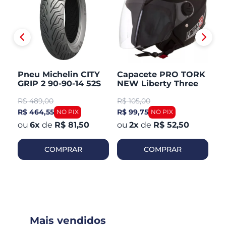
Pneu Michelin CITY
Capacete PRO TORK
C
GRIP 2 90-90-14 52S
NEW Liberty Three
V
TL/TT Honda PCX 150
Aberto Fosco
Ar
R$
489,00
R$
105,00
R
Dianteiro
R$ 464,55
R$ 99,75
R$
6
x
de
R$ 81,50
2
x
de
R$ 52,50
COMPRAR
COMPRAR
Mais vendidos