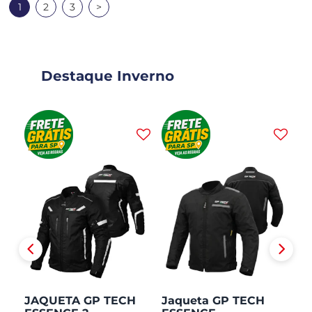
1
2
3
>
Destaque Inverno
JAQUETA GP TECH
Jaqueta GP TECH
J