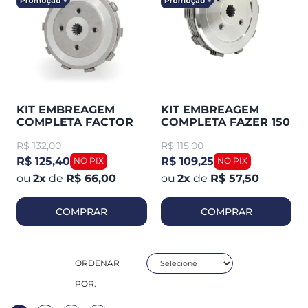
KIT EMBREAGEM
KIT EMBREAGEM
COMPLETA FACTOR
COMPLETA FAZER 150
125I YBR 2017-24
10-24 / XTZ 150 / FZ15A
R$
132,00
R$
115,00
(MAGNETRON)
SMARTFOX
90295150
R$ 125,40
R$ 109,25
2
x
de
R$ 66,00
2
x
de
R$ 57,50
COMPRAR
COMPRAR
ORDENAR
POR: