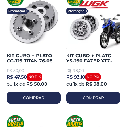
KIT CUBO + PLATO
KIT CUBO + PLATO
CG-125 TITAN 76-08
YS-250 FAZER XTZ-
CBX-200 STRADA NX-
250 LANDER XTZ-250
R$
50,00
R$
98,00
150 (WGK) 10118501
TENERE (WGK)
10118551
R$ 47,50
R$ 93,10
1
x
de
R$ 50,00
1
x
de
R$ 98,00
COMPRAR
COMPRAR