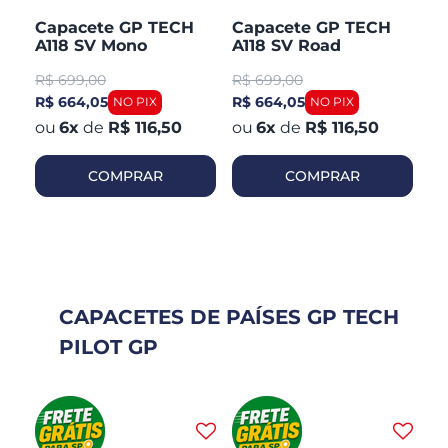
H
Capacete GP TECH
Capacete GP TECH
C
A118 SV Mono
A118 SV Road
A1
CO
Articulado Robocop
Articulado Robocop
Mo
R$
699,00
R$
699,00
R
Fosco
R
R$ 664,05
R$ 664,05
R$
6
x
de
R$ 116,50
6
x
de
R$ 116,50
COMPRAR
COMPRAR
CAPACETES DE PAÍSES GP TECH
PILOT GP