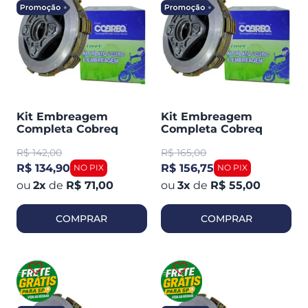
Kit Embreagem
Kit Embreagem
Completa Cobreq
Completa Cobreq
(plato / Cubo / Discos)
(plato / Cubo / Discos)
R$
142,00
R$
165,00
Titan 150 / FAN 125 09
Titan 95 / 99 / Titan
/ BROS 150
2000 / FAN / Today /
R$ 134,90
R$ 156,75
CG
2
x
de
R$ 71,00
3
x
de
R$ 55,00
COMPRAR
COMPRAR