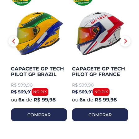
CAPACETE GP TECH
CAPACETE GP TECH
C
PILOT GP BRAZIL
PILOT GP FRANCE
P
R$
599,90
R$
599,90
R
R$ 569,91
R$ 569,91
R$
6
x
de
R$ 99,98
6
x
de
R$ 99,98
COMPRAR
COMPRAR