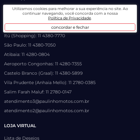
Santo André: 11 4437-2323
Utilizamos cookies para melhorar a sua experiência no site. Ao
continuar navegando, você concorda com a nossa
Mauá: 11 3420-1017
Política de Privacidade
.
Outlet: 11 4902-4535
concordar e fechar
Itú (Shopping): 11 4380-7770
São Paulo: 11 4380-7050
Atibaia: 11 4280-0804
Aeroporto Congonhas: 11 4280-7355
Castelo Branco (Graal): 11 4380-5899
Vila Prudente (Anhaia Mello): 11 2780-0385
Salim Farah Maluf: 11 2780-0147
atendimento3@paulinhomotos.com.br
atendimento2@paulinhomotos.com.br
LOJA VIRTUAL
Lista de Desejos