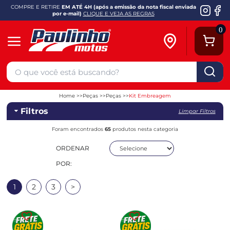
COMPRE E RETIRE
EM ATÉ 4H (após a emissão da nota fiscal enviada
por e-mail)
CLIQUE E VEJA AS REGRAS
0
Home
Peças
Peças
Kit Embreagem
Filtros
Limpar Filtros
Foram encontrados
65
produtos nesta categoria
ORDENAR
POR:
1
2
3
>