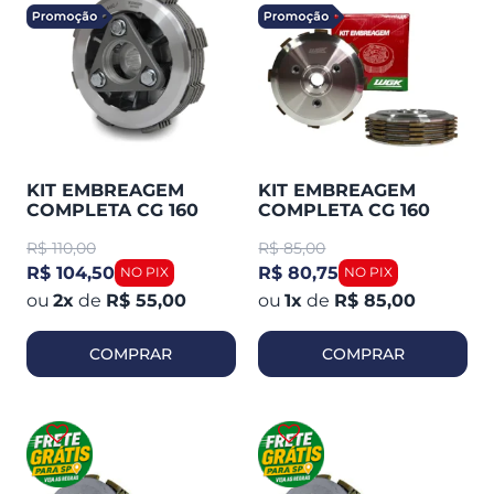
KIT EMBREAGEM
KIT EMBREAGEM
COMPLETA CG 160
COMPLETA CG 160
ESD FAN 2018-23
TITAN / NXR 160 / XRE
R$
110,00
R$
85,00
(MAGNETRON)
190 (WGK) 10116921
90295090
R$ 104,50
R$ 80,75
2
x
de
R$ 55,00
1
x
de
R$ 85,00
COMPRAR
COMPRAR