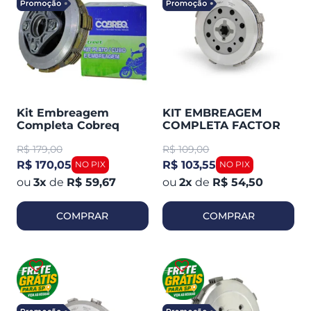
Kit Embreagem
KIT EMBREAGEM
Completa Cobreq
COMPLETA FACTOR
(plato / Cubo / Discos)
125 K YBR 2008-15
R$
179,00
R$
109,00
YES 125 / Intruder 125 /
(MAGNETRON)
Katana
90295140
R$ 170,05
R$ 103,55
3
x
de
R$ 59,67
2
x
de
R$ 54,50
COMPRAR
COMPRAR