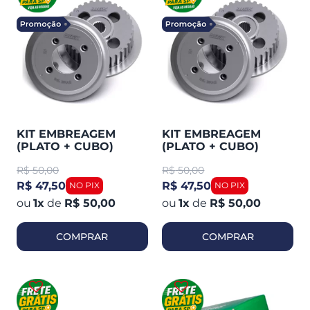
KIT EMBREAGEM
KIT EMBREAGEM
(PLATO + CUBO)
(PLATO + CUBO)
TITAN 150 / FAN 125 09
TITAN 160 / NXR 150 /
R$
50,00
R$
50,00
/ BROS 150 WGK
BROZ - WGK 10118531
10118461
R$ 47,50
R$ 47,50
1
x
de
R$ 50,00
1
x
de
R$ 50,00
COMPRAR
COMPRAR