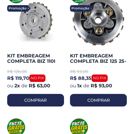
KIT EMBREAGEM
KIT EMBREAGEM
COMPLETA BIZ 110I
COMPLETA BIZ 125 25-
2018-21 (MAGNETRON)
SMARTFOX
R$
126,00
R$
93,00
90295020
R$ 119,70
R$ 88,35
2
x
de
R$ 63,00
1
x
de
R$ 93,00
COMPRAR
COMPRAR