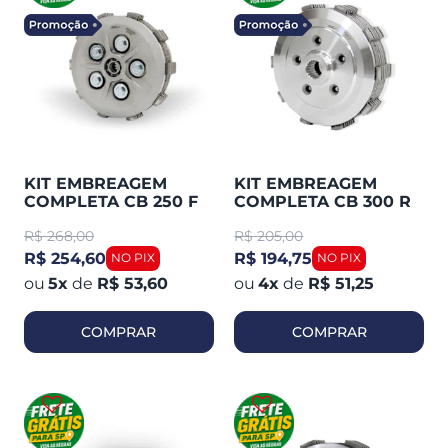
KIT EMBREAGEM
KIT EMBREAGEM
COMPLETA CB 250 F
COMPLETA CB 300 R
ABS TWISTER 2016-22
2010-15 (MAGNETRON)
R$
268,00
R$
205,00
(MAGNETRON)
90295050
90295390
R$ 254,60
R$ 194,75
5
x
de
R$ 53,60
4
x
de
R$ 51,25
COMPRAR
COMPRAR