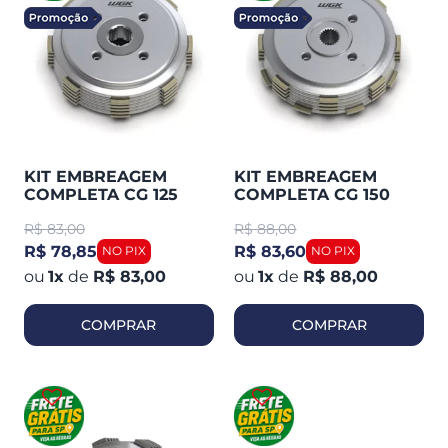
KIT EMBREAGEM
KIT EMBREAGEM
COMPLETA CG 125
COMPLETA CG 150
TITAN 76-08 / STRADA
TITAN / NXR 150 / CG
R$
83,00
R$
88,00
/ BROS (WGK)
125 A PARTIR 09
10116071
(WGK) 10116061
R$ 78,85
R$ 83,60
1
x
de
R$ 83,00
1
x
de
R$ 88,00
COMPRAR
COMPRAR