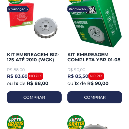
KIT EMBREAGEM BIZ-
KIT EMBREAGEM
125 ATÉ 2010 (WGK)
COMPLETA YBR 01-08
10116661
FACTOR 125 09-16 XTZ
R$
88,00
R$
90,00
125 03-16 SMARTFOX
R$ 83,60
R$ 85,50
1
x
de
R$ 88,00
1
x
de
R$ 90,00
COMPRAR
COMPRAR