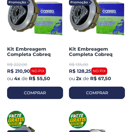
Kit Embreagem
Kit Embreagem
Completa Cobreq
Completa Cobreq
(plato / Cubo / Discos)
(plato / Cubo / Discos)
R$
222,00
R$
135,00
Twister CBX 250 /
YBR 125 / XTZ 125
Tornado XR 250
R$ 210,90
R$ 128,25
4
x
de
R$ 55,50
2
x
de
R$ 67,50
COMPRAR
COMPRAR