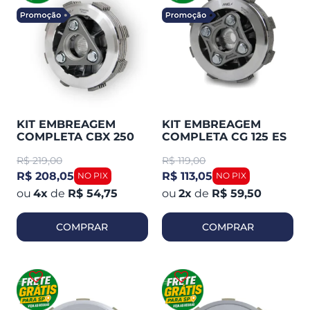
KIT EMBREAGEM
KIT EMBREAGEM
COMPLETA CBX 250
COMPLETA CG 125 ES
TWISTER 2001-08
CARGO 2009-14
R$
219,00
R$
119,00
(MAGNETRON)
(MAGNETRON)
90295060
90295080
R$ 208,05
R$ 113,05
4
x
de
R$ 54,75
2
x
de
R$ 59,50
COMPRAR
COMPRAR