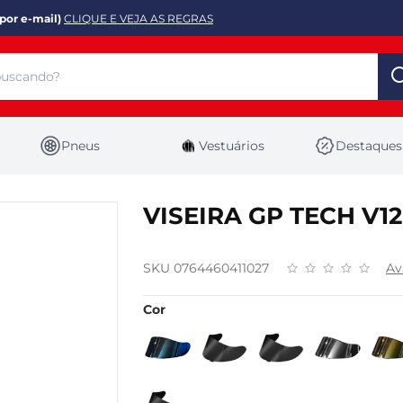
por e-mail)
CLIQUE E VEJA AS REGRAS
Pneus
Vestuários
Destaques
VISEIRA GP TECH V12
SKU 0764460411027
Av
Cor