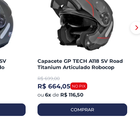
 SV
Capacete GP TECH A118 SV Road
do
Titanium Articulado Robocop
Fosco
R$
699,00
R$ 664,05
6
x
de
R$ 116,50
COMPRAR