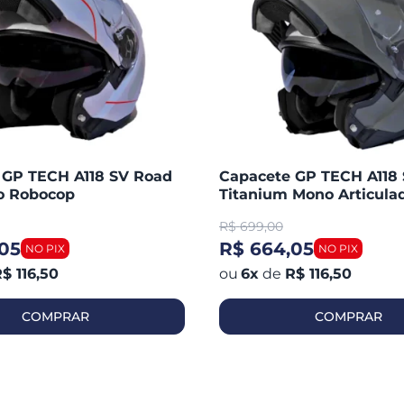
 GP TECH A118 SV Road
Capacete GP TECH A118
do Robocop
Titanium Mono Articula
Robocop Fosco
R$
699,00
05
R$ 664,05
$ 116,50
6
x
de
R$ 116,50
COMPRAR
COMPRAR