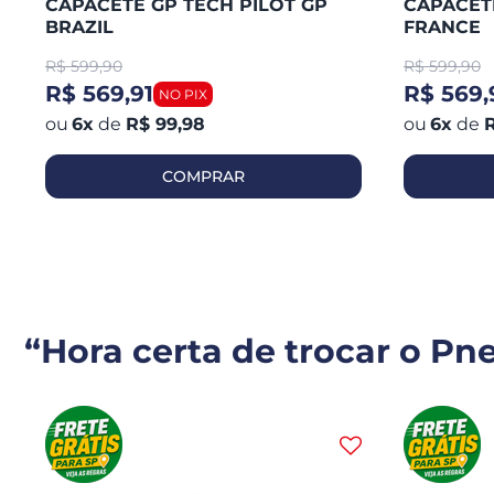
CAPACETE GP TECH PILOT GP
CAPACETE
BRAZIL
FRANCE
R$
599,90
R$
599,90
R$ 569,91
R$ 569,
6
x
de
R$ 99,98
6
x
de
R
COMPRAR
“Hora certa de trocar o Pn