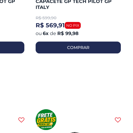
OT GP
CAPACETE GP TECH PILOT GP
ITALY
R$
599,90
R$ 569,91
6
x
de
R$ 99,98
COMPRAR