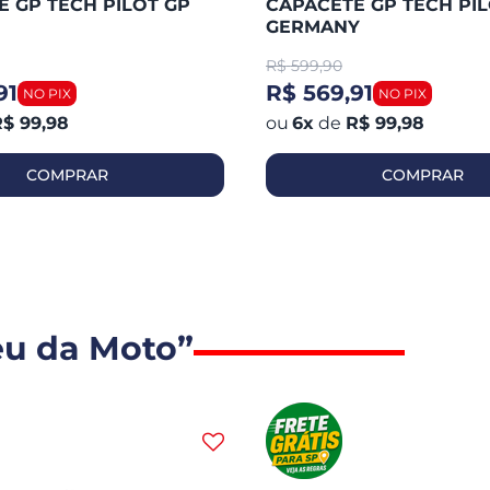
 GP TECH PILOT GP
CAPACETE GP TECH PIL
GERMANY
R$
599,90
91
R$ 569,91
$ 99,98
6
x
de
R$ 99,98
COMPRAR
COMPRAR
eu da Moto”