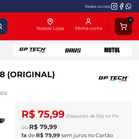
Redes sociais:
0
Nossas Lojas
Minha conta
8 (ORIGINAL)
alie
R$ 75,99
(Desconto
de
5%)
no
Pix
R$ 79,99
1
x
de
R$ 79,99
sem juros
no