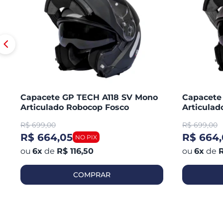
Capacete GP TECH A118 SV Mono
Capacete
Articulado Robocop Fosco
Articula
R$
699,00
R$
699,00
R$ 664,05
R$ 664,
6
x
de
R$ 116,50
6
x
de
R
COMPRAR