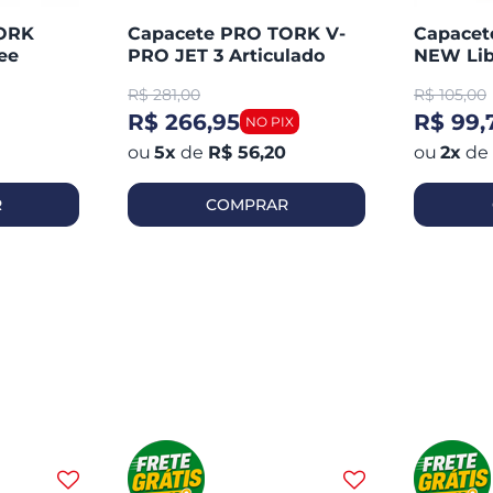
TORK
Capacete PRO TORK V-
Capace
ee
PRO JET 3 Articulado
NEW Lib
Aberto
R$
281,00
R$
105,00
R$ 266,95
R$ 99,
5
x
de
R$ 56,20
2
x
de
R
COMPRAR