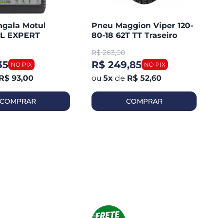
ngala Motul
Pneu Maggion Viper 120-
L EXPERT
80-18 62T TT Traseiro
10W1 Litro
Tornado / Lander 250 /
R$
263,00
Tenere / XRE 300
35
R$ 249,85
R$ 93,00
5
x
de
R$ 52,60
COMPRAR
COMPRAR