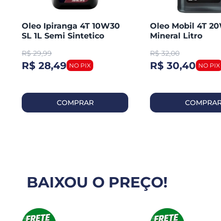
Oleo Ipiranga 4T 10W30
Oleo Mobil 4T 2
SL 1L Semi Sintetico
Mineral Litro
R$
29,99
R$
32,00
R$ 28,49
R$ 30,40
COMPRAR
COMPRA
BAIXOU O PREÇO!