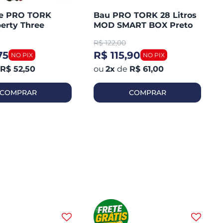
te PRO TORK
Bau PRO TORK 28 Litros
erty Three
MOD SMART BOX Preto
Plástico Lente Vermelha
R$
122,00
75
R$ 115,90
R$ 52,50
2
x
de
R$ 61,00
COMPRAR
COMPRAR