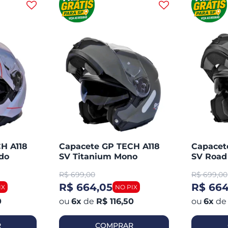
H A118
Capacete GP TECH A118
Capacet
do
SV Titanium Mono
SV Road
Articulado Robocop
Articul
R$
699,00
R$
699,00
Fosco
Fosco
R$ 664,05
R$ 664
0
6
x
de
R$ 116,50
6
x
de
R
COMPRAR