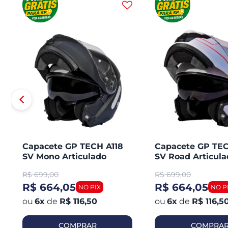
Capacete GP TECH A118
Capacete GP TEC
SV Mono Articulado
SV Road Articula
Robocop Fosco
Robocop
R$
699,00
R$
699,00
R$ 664,05
R$ 664,05
6
x
de
R$ 116,50
6
x
de
R$ 116,5
COMPRAR
COMPRA