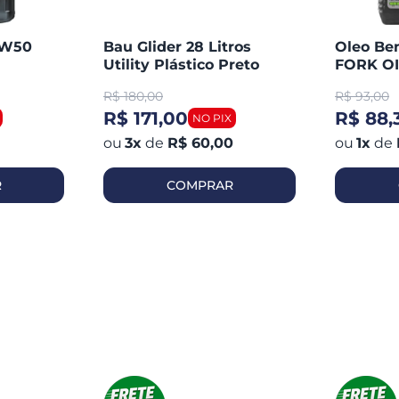
0W50
Bau Glider 28 Litros
Oleo Be
Utility Plástico Preto
FORK OI
Medium 
R$
180,00
R$
93,00
R$ 171,00
R$ 88,
3
x
de
R$ 60,00
1
x
de
R
COMPRAR