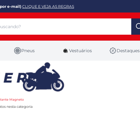
por e-mail)
CLIQUE E VEJA AS REGRAS
Pneus
Vestuários
Destaques
olante Magneto
tos nesta categoria