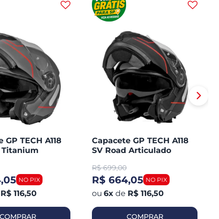
e GP TECH A118
Capacete GP TECH A118
 Titanium
SV Road Articulado
ado Robocop
Robocop Fosco
R$
699,00
,05
R$ 664,05
R$ 116,50
6
x
de
R$ 116,50
COMPRAR
COMPRAR