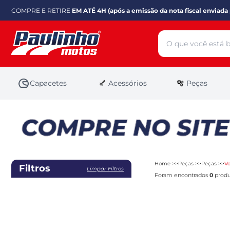
COMPRE E RETIRE
EM ATÉ 4H (após a emissão da nota fiscal enviada 
Capacetes
Acessórios
Peças
Home
Peças
Peças
V
Filtros
Limpar Filtros
Foram encontrados
0
produ