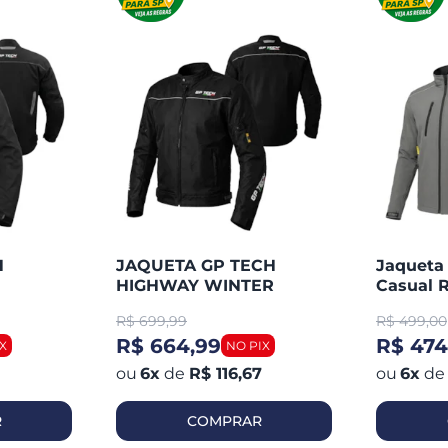
H
JAQUETA GP TECH
Jaqueta
HIGHWAY WINTER
Casual R
R$
699,99
R$
499,00
R$ 664,99
R$ 474
6
x
de
R$ 116,67
6
x
de
R
COMPRAR