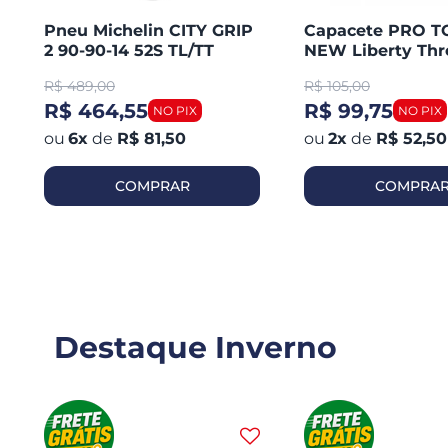
Pneu Michelin CITY GRIP
Capacete PRO 
2 90-90-14 52S TL/TT
NEW Liberty Thr
Honda PCX 150 Dianteiro
Aberto Fosco
R$
489,00
R$
105,00
R$ 464,55
R$ 99,75
6
x
de
R$ 81,50
2
x
de
R$ 52,50
COMPRAR
COMPRA
Destaque Inverno