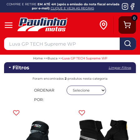
COMPRE E RETIRE
EM ATÉ 4H (após a emissão da nota fiscal enviada
por e-mail)
CLIQUE E VEJA AS REGRAS
0
Home
Busca
Luva GP TECH Supreme WP
Filtros
Limpar Filtros
Foram encontrados
2
produtos nesta categoria
ORDENAR
POR: