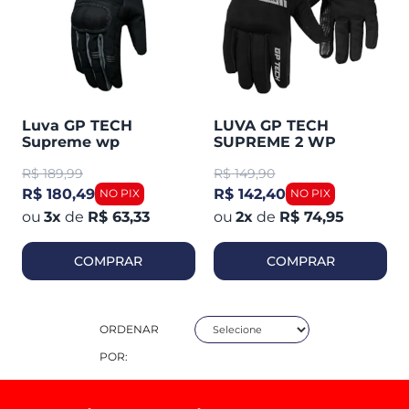
Luva GP TECH
LUVA GP TECH
Supreme wp
SUPREME 2 WP
Impermeavel
IMPERMEAVEL
R$
189,99
R$
149,90
R$ 180,49
R$ 142,40
3
x
de
R$ 63,33
2
x
de
R$ 74,95
COMPRAR
COMPRAR
ORDENAR
POR: