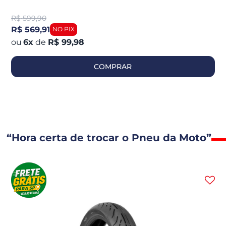
R$
599,90
R$ 569,91
6
x
de
R$ 99,98
COMPRAR
“Hora certa de trocar o Pneu da Moto”