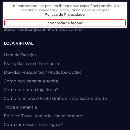
Vila Prudente (Anhaia Mello): 11 2780-0385
Utilizamos cookies para melhorar a sua experiência no site. Ao
continuar navegando, você concorda com a nossa
Salim Farah Maluf: 11 2780-0147
Política de Privacidade
.
atendimento3@paulinhomotos.com.br
concordar e fechar
atendimento2@paulinhomotos.com.br
LOJA VIRTUAL
Lista de Desejos
Prazo, Rastreio e Transporte
Dúvidas Frequentes / Produtos Outlet
Como recuperar sua senha
Como retirar na loja física?
Como funciona o Frete Grátis e Instalação Gratuita
Troca e Garantia
Política: Troca, garantia, cancelamentos
Comprar nesse site é seguro?