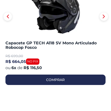
Capacete GP TECH A118 SV Mono Articulado
Robocop Fosco
R$
699,00
R$ 664,05
6
x
de
R$ 116,50
COMPRAR