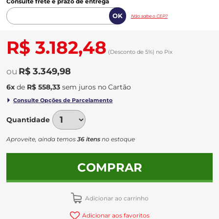
Consulte frete e prazo de entrega
Não sabe o CEP?
R$ 3.182,48
(Desconto
de
5%)
no
Pix
R$ 3.349,98
6
x
de
R$ 558,33
sem juros
no
Quantidade
Aproveite, ainda temos
36 itens
no estoque
COMPRAR
Adicionar ao carrinho
Adicionar aos favoritos