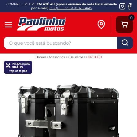
COMPRE E RETIRE
EM ATÉ 4H (após a emissão da nota fiscal enviada
por e-mail)
CLIQUE E VEJA AS REGRAS
0
Home
Acessórios
Bauletos
GP TECH