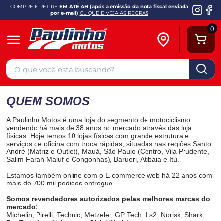
COMPRE E RETIRE
EM ATÉ 4H (após a emissão da nota fiscal enviada
por e-mail)
CLIQUE E VEJA AS REGRAS
0
QUEM SOMOS
A Paulinho Motos é uma loja do segmento de motociclismo
vendendo há mais de 38 anos no mercado através das loja
físicas. Hoje temos 10 lojas físicas com grande estrutura e
serviços de oficina com troca rápidas, situadas nas regiões Santo
André (Matriz e Outlet), Mauá, São Paulo (Centro, Vila Prudente,
Salim Farah Maluf e Congonhas), Barueri, Atibaia e Itú.
Estamos também online com o E-commerce web há 22 anos com
mais de 700 mil pedidos entregue.
Somos revendedores autorizados pelas melhores marcas do
mercado:
Michelin, Pirelli, Technic, Metzeler, GP Tech, Ls2, Norisk, Shark,