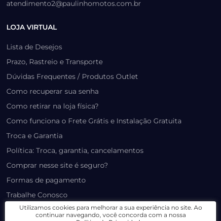
atendimento2@paulinhomotos.com.br
LOJA VIRTUAL
Lista de Desejos
Prazo, Rastreio e Transporte
Dúvidas Frequentes / Produtos Outlet
Como recuperar sua senha
Como retirar na loja física?
Como funciona o Frete Grátis e Instalação Gratuita
Troca e Garantia
Política: Troca, garantia, cancelamentos
Comprar nesse site é seguro?
Formas de pagamento
Trabalhe Conosco
Utilizamos cookies para melhorar a sua experiência no site. Ao
Minha Conta
continuar navegando, você concorda com a nossa