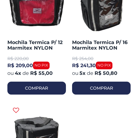
Mochila Termica P/ 12
Mochila Termica P/ 16
Marmitex NYLON
Marmitex NYLON
Piracapas
Piracapas
R$
220,00
R$
254,00
R$ 209,00
R$ 241,30
4
x
de
R$ 55,00
5
x
de
R$ 50,80
COMPRAR
COMPRAR