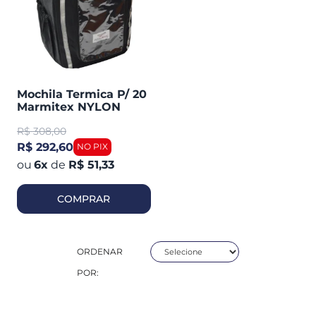
Mochila Termica P/ 20
Marmitex NYLON
Piracapas
R$
308,00
R$ 292,60
6
x
de
R$ 51,33
COMPRAR
ORDENAR
POR: