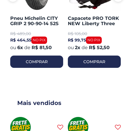
Pneu Michelin CITY
Capacete PRO TORK
C
GRIP 2 90-90-14 52S
NEW Liberty Three
V
TL/TT Honda PCX 150
Aberto Fosco
Ar
R$
489,00
R$
105,00
R
Dianteiro
R$ 464,55
R$ 99,75
R$
6
x
de
R$ 81,50
2
x
de
R$ 52,50
COMPRAR
COMPRAR
Mais vendidos