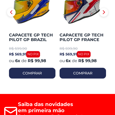
CAPACETE GP TECH
CAPACETE GP TECH
C
PILOT GP BRAZIL
PILOT GP FRANCE
P
R$
599,90
R$
599,90
R
R$ 569,91
R$ 569,91
R$
6
x
de
R$ 99,98
6
x
de
R$ 99,98
COMPRAR
COMPRAR
Saiba das novidades
em primeira mão