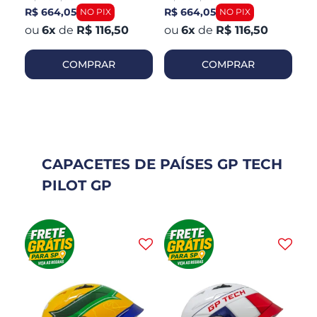
R$ 664,05
R$ 664,05
R$
6
x
de
R$ 116,50
6
x
de
R$ 116,50
COMPRAR
COMPRAR
CAPACETES DE PAÍSES GP TECH
PILOT GP