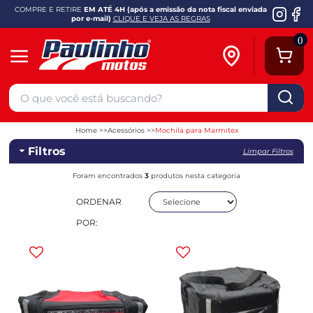
COMPRE E RETIRE
EM ATÉ 4H (após a emissão da nota fiscal enviada
por e-mail)
CLIQUE E VEJA AS REGRAS
0
Home
Acessórios
Mochila para Marmitex
Filtros
Limpar Filtros
Foram encontrados
3
produtos nesta categoria
ORDENAR
POR: