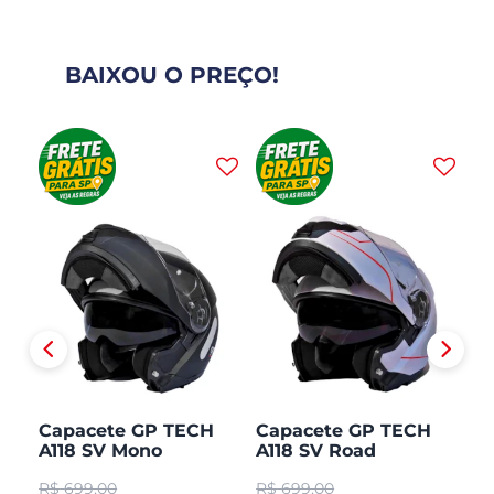
BAIXOU O PREÇO!
H
Capacete GP TECH
Capacete GP TECH
C
A118 SV Mono
A118 SV Road
A1
CO
Articulado Robocop
Articulado Robocop
Mo
R$
699,00
R$
699,00
R
Fosco
R