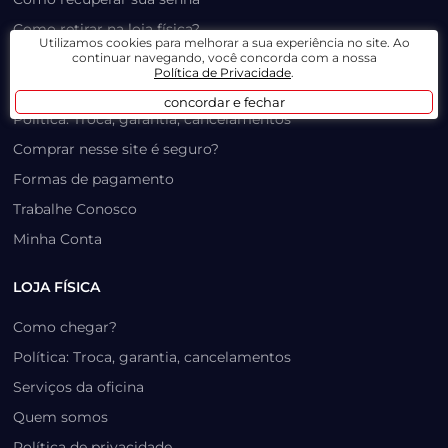
Como retirar na loja física?
Utilizamos cookies para melhorar a sua experiência no site. Ao
continuar navegando, você concorda com a nossa
Como funciona o Frete Grátis e Instalação Gratuita
Política de Privacidade
.
Troca e Garantia
concordar e fechar
Política: Troca, garantia, cancelamentos
Comprar nesse site é seguro?
Formas de pagamento
Trabalhe Conosco
Minha Conta
LOJA FÍSICA
Como chegar?
Política: Troca, garantia, cancelamentos
Serviços da oficina
Quem somos
Política de privacidade