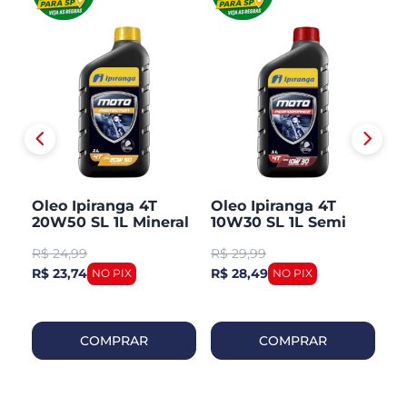
Oleo Ipiranga 4T
Oleo Ipiranga 4T
O
L
20W50 SL 1L Mineral
10W30 SL 1L Semi
Mi
Sintetico
R$
24,99
R$
29,99
R
R$ 23,74
R$ 28,49
R$
COMPRAR
COMPRAR