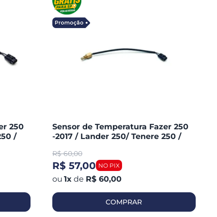
er 250
Sensor de Temperatura Fazer 250
250 /
-2017 / Lander 250/ Tenere 250 /
lli)
Burgman 125I (magnetron)
R$
60,00
90224510
R$ 57,00
1
x
de
R$ 60,00
COMPRAR