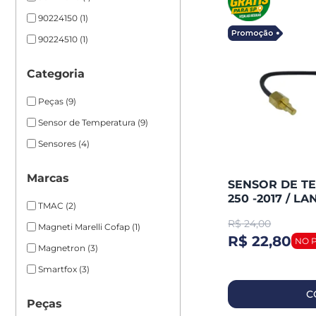
90224150
(1)
90224510
(1)
Categoria
Peças
(9)
Sensor de Temperatura
(9)
Sensores
(4)
Marcas
SENSOR DE T
250 -2017 / L
TMAC
(2)
250 / BURGM
R$
24,00
Magneti Marelli Cofap
(1)
R$ 22,80
Magnetron
(3)
Smartfox
(3)
C
Peças