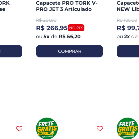
TORK
Capacete PRO TORK V-
Capace
ee
PRO JET 3 Articulado
NEW Lib
Aberto
R$
281,00
R$
105,00
R$ 266,95
R$ 99,
5
x
de
R$ 56,20
2
x
de
R
COMPRAR