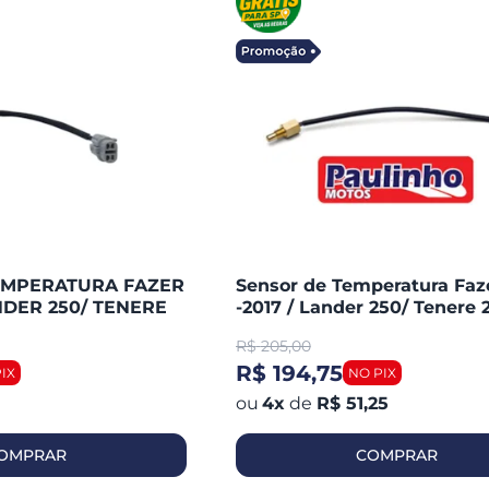
EMPERATURA FAZER
Sensor de Temperatura Faz
ANDER 250/ TENERE
-2017 / Lander 250/ Tenere 
 SMARTFOX
Burgman 125I (magneti Mare
R$
205,00
R$ 194,75
4
x
de
R$ 51,25
OMPRAR
COMPRAR