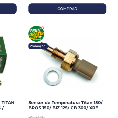
COMPRAR
 TITAN
Sensor de Temperatura Titan 150/
 /
BROS 150/ BIZ 125/ CB 300/ XRE
300 09 E/D Fazer 150 (magnetron
R$
62,00