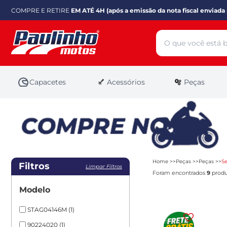
COMPRE E RETIRE
EM ATÉ 4H (após a emissão da nota fiscal enviada 
Capacetes
Acessórios
Peças
Home
Peças
Peças
S
Filtros
Limpar Filtros
Foram encontrados
9
produ
Modelo
STAG04146M
(1)
90224020
(1)