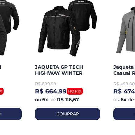
H
JAQUETA GP TECH
Jaqueta
HIGHWAY WINTER
Casual R
R$
699,99
R$
499,00
R$ 664,99
R$ 474
6
x
de
R$ 116,67
6
x
de
R
COMPRAR