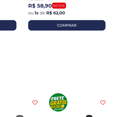
9022
R$ 58,90
1
x
de
R$ 62,00
COMPRAR