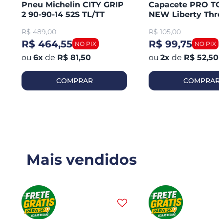
Pneu Michelin CITY GRIP
Capacete PRO 
2 90-90-14 52S TL/TT
NEW Liberty Thr
Honda PCX 150 Dianteiro
Aberto Fosco
R$
489,00
R$
105,00
R$ 464,55
R$ 99,75
6
x
de
R$ 81,50
2
x
de
R$ 52,50
COMPRAR
COMPRA
Mais vendidos