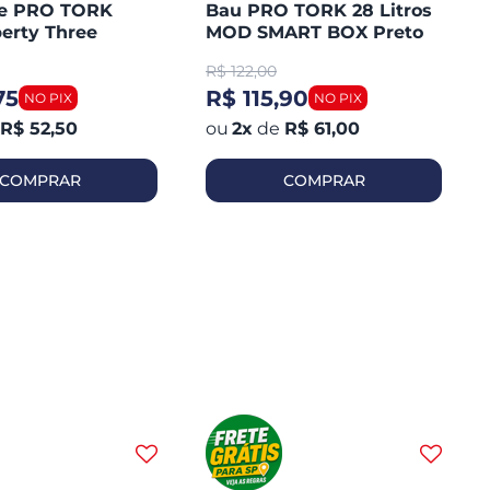
te PRO TORK
Bau PRO TORK 28 Litros
erty Three
MOD SMART BOX Preto
Plástico Lente Vermelha
R$
122,00
75
R$ 115,90
R$ 52,50
2
x
de
R$ 61,00
COMPRAR
COMPRAR