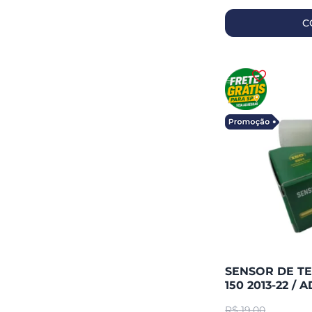
C
SENSOR DE T
150 2013-22 / A
SMARTFOX
R$
19,00