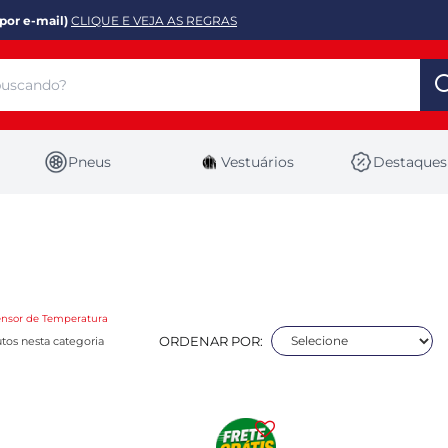
por e-mail)
CLIQUE E VEJA AS REGRAS
Pneus
Vestuários
Destaques
ensor de Temperatura
ORDENAR POR:
tos nesta categoria