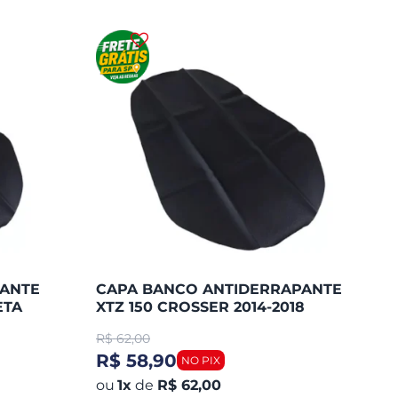
PANTE
CAPA BANCO ANTIDERRAPANTE
ETA
XTZ 150 CROSSER 2014-2018
PRETA (PIRA
R$
62,00
R$ 58,90
1
x
de
R$ 62,00