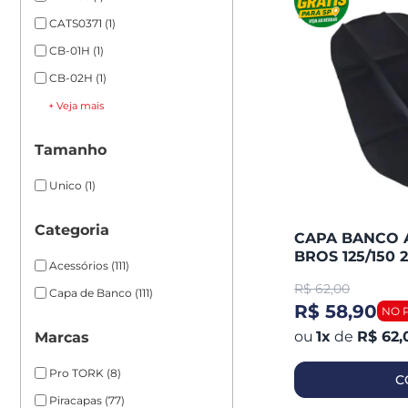
CATS0371
(1)
CB-01H
(1)
CB-02H
(1)
+ Veja mais
Tamanho
Unico
(1)
Categoria
CAPA BANCO 
BROS 125/150 
Acessórios
(111)
(PIRA
R$
62,00
Capa de Banco
(111)
R$ 58,90
1
x
de
R$ 62,
Marcas
Pro TORK
(8)
C
Piracapas
(77)