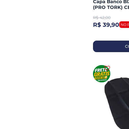
Capa Banco BIZ
(PRO TORK) C
R$
42,00
R$ 39,90
C