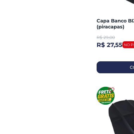
Capa Banco BIZ
(piracapas)
R$
29,00
R$ 27,55
C