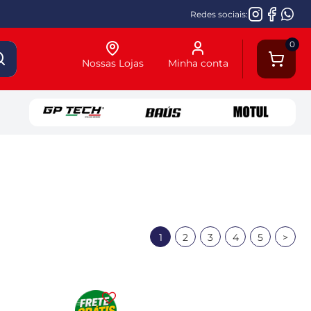
Redes sociais:
0
Nossas Lojas
Minha conta
1
2
3
4
5
>