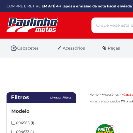
COMPRE E RETIRE
EM ATÉ 4H (após a emissão da nota fiscal enviada 
Capacetes
Acessórios
Peças
Home
Acessórios
Capa 
Filtros
Limpar Filtros
Foram encontrados
111
prod
Modelo
004585
(1)
004633
(1)