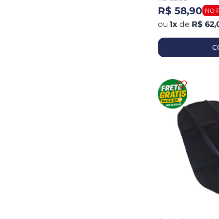
R$ 58,90
1
x
de
R$ 62,
C