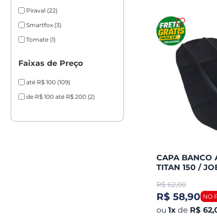
Piraval
(22)
Smartfox
(3)
Tomate
(1)
Faixas de Preço
até R$ 100
(109)
de R$ 100 até R$ 200
(2)
CAPA BANCO 
TITAN 150 / J
2008 PRETA
R$
62,00
R$ 58,90
1
x
de
R$ 62,