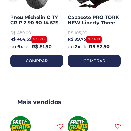
Pneu Michelin CITY
Capacete PRO TORK
C
GRIP 2 90-90-14 52S
NEW Liberty Three
V
TL/TT Honda PCX 150
Aberto Fosco
Ar
R$
489,00
R$
105,00
R
Dianteiro
R$ 464,55
R$ 99,75
R$
6
x
de
R$ 81,50
2
x
de
R$ 52,50
COMPRAR
COMPRAR
Mais vendidos