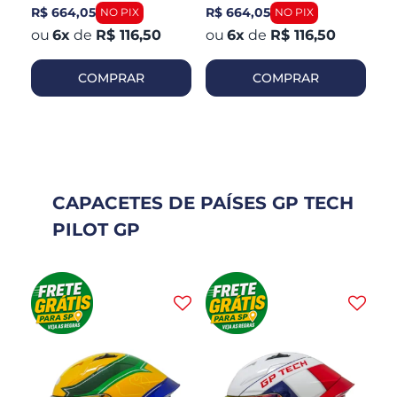
R$ 664,05
R$ 664,05
R$
6
x
de
R$ 116,50
6
x
de
R$ 116,50
COMPRAR
COMPRAR
CAPACETES DE PAÍSES GP TECH
PILOT GP