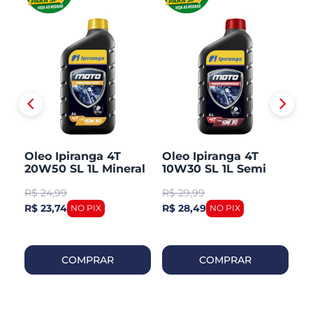
Oleo Ipiranga 4T
Oleo Ipiranga 4T
O
20W50 SL 1L Mineral
10W30 SL 1L Semi
Mi
Sintetico
R$
24,99
R$
29,99
R
R$ 23,74
R$ 28,49
R$
COMPRAR
COMPRAR