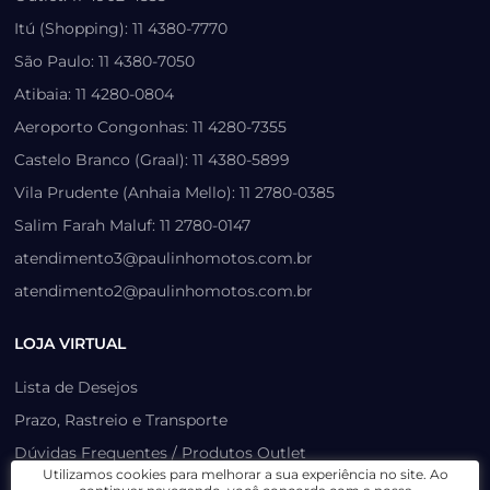
Itú (Shopping): 11 4380-7770
São Paulo: 11 4380-7050
Atibaia: 11 4280-0804
Aeroporto Congonhas: 11 4280-7355
Castelo Branco (Graal): 11 4380-5899
Vila Prudente (Anhaia Mello): 11 2780-0385
Salim Farah Maluf: 11 2780-0147
atendimento3@paulinhomotos.com.br
atendimento2@paulinhomotos.com.br
LOJA VIRTUAL
Lista de Desejos
Prazo, Rastreio e Transporte
Dúvidas Frequentes / Produtos Outlet
Utilizamos cookies para melhorar a sua experiência no site. Ao
Como recuperar sua senha