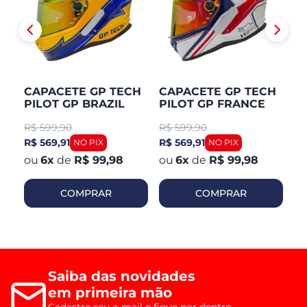
CAPACETE GP TECH
CAPACETE GP TECH
C
PILOT GP BRAZIL
PILOT GP FRANCE
P
R$
599,90
R$
599,90
R
R$ 569,91
R$ 569,91
R$
6
x
de
R$ 99,98
6
x
de
R$ 99,98
COMPRAR
COMPRAR
Saiba das novidades
em primeira mão
Cadastre seu e-mail e fique por dentro