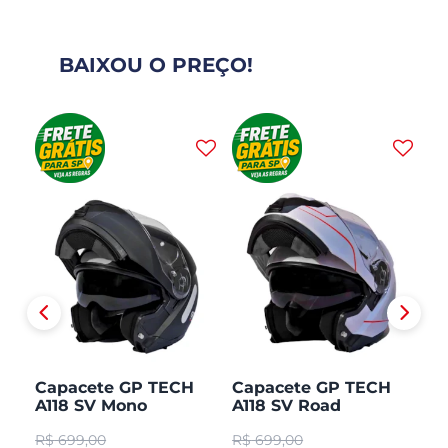
BAIXOU O PREÇO!
H
Capacete GP TECH
Capacete GP TECH
C
A118 SV Mono
A118 SV Road
A1
CO
Articulado Robocop
Articulado Robocop
Mo
R$
699,00
R$
699,00
R
Fosco
R