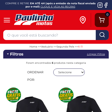
COMPRE E RETIRE
EM ATÉ 4H (após a emissão da nota fiscal enviada
por e-mail)
CLIQUE E VEJA AS REGRAS
0
Home
Vestuário
Segunda Pele
X-11
Filtros
Limpar Filtros
Foram encontrados
6
produtos nesta categoria
ORDENAR
POR: