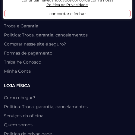
continuar navegando, você concorda com a nossa
Política de Privacidade
.
Como retirar na loja física?
concordar e fechar
Como funciona o Frete Grátis e Instalação Gratuita
Troca e Garantia
Política: Troca, garantia, cancelamentos
Comprar nesse site é seguro?
Formas de pagamento
Trabalhe Conosco
Minha Conta
LOJA FÍSICA
Como chegar?
Política: Troca, garantia, cancelamentos
Serviços da oficina
Quem somos
Política de privacidade