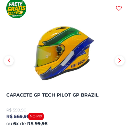
CAPACETE GP TECH PILOT GP BRAZIL
R$
599,90
R$ 569,91
6
x
de
R$ 99,98