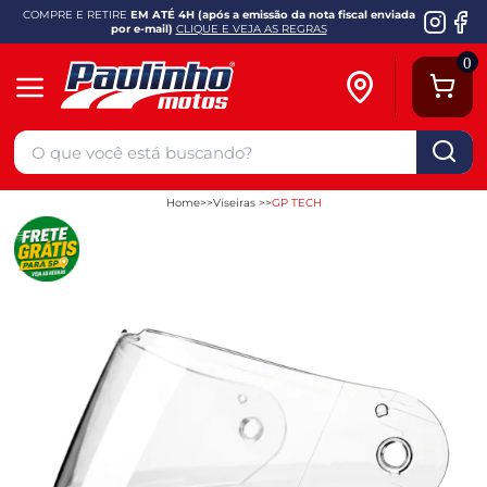
COMPRE E RETIRE
EM ATÉ 4H (após a emissão da nota fiscal enviada
por e-mail)
CLIQUE E VEJA AS REGRAS
0
Home
Viseiras
GP TECH