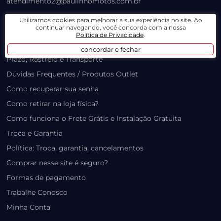
atendimento2@paulinhomotos.com.br
Utilizamos cookies para melhorar a sua experiência no site. Ao
LOJA VIRTUAL
continuar navegando, você concorda com a nossa
Política de Privacidade
.
Lista de Desejos
concordar e fechar
Prazo, Rastreio e Transporte
Dúvidas Frequentes / Produtos Outlet
Como recuperar sua senha
Como retirar na loja física?
Como funciona o Frete Grátis e Instalação Gratuita
Troca e Garantia
Política: Troca, garantia, cancelamentos
Comprar nesse site é seguro?
Formas de pagamento
Trabalhe Conosco
Minha Conta