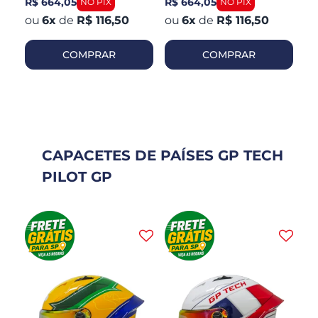
R$ 664,05
R$ 664,05
R$
6
x
de
R$ 116,50
6
x
de
R$ 116,50
COMPRAR
COMPRAR
CAPACETES DE PAÍSES GP TECH
PILOT GP