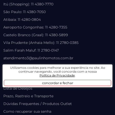
Itú (Shopping): 11 4380-7770
São Paulo: 11 4380-7050
Atibaia: 11 4280-0804
Aeroporto Congonhas: 11 4280-7355
Castelo Branco (Graal): 11 4380-5899
Vila Prudente (Anhaia Mello): 11 2780-0385
Salim Farah Maluf: 11 2780-0147
atendimento3@paulinhomotos.com.br
atendimento2@paulinhomotos.com.br
Utilizamos cookies para melhorar a sua experiência no site. Ao
continuar navegando, você concorda com a nossa
Política de Privacidade
.
LOJA VIRTUAL
concordar e fechar
Lista de Desejos
Prazo, Rastreio e Transporte
Dúvidas Frequentes / Produtos Outlet
Como recuperar sua senha