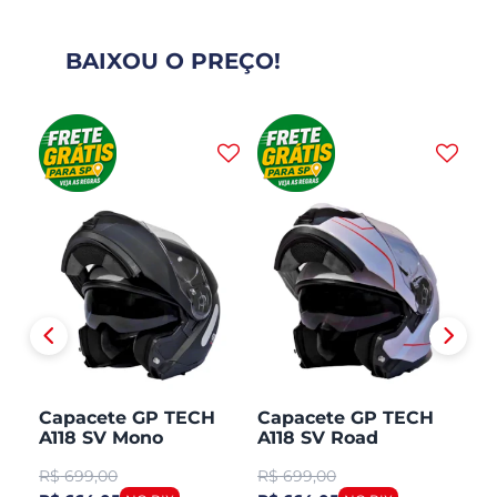
BAIXOU O PREÇO!
H
Capacete GP TECH
Capacete GP TECH
C
A118 SV Mono
A118 SV Road
A1
CO
Articulado Robocop
Articulado Robocop
Mo
R$
699,00
R$
699,00
R
Fosco
R