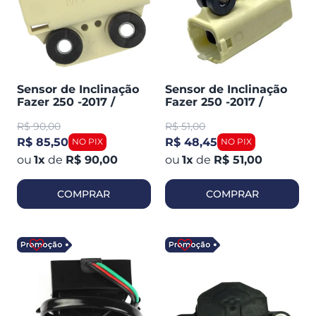
Sensor de Inclinação
Sensor de Inclinação
Fazer 250 -2017 /
Fazer 250 -2017 /
Lander 250 / Tenere
Lander 250 / Tenere
R$
90,00
R$
51,00
250 / Tenere 1200
250 / Tenere 1200
(magnetron
(TMAC)
R$ 85,50
R$ 48,45
90224540)
1
x
de
R$ 90,00
1
x
de
R$ 51,00
COMPRAR
COMPRAR