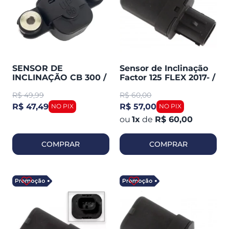
SENSOR DE
Sensor de Inclinação
INCLINAÇÃO CB 300 /
Factor 125 FLEX 2017- /
XRE 300 2010-19 /
Factor 150 ED 2016 - /
R$
49,99
R$
60,00
BROS 2009-15
Crosser 150 2014
(SOLIDEZ)
(TMAC )
R$ 47,49
R$ 57,00
1
x
de
R$ 60,00
COMPRAR
COMPRAR