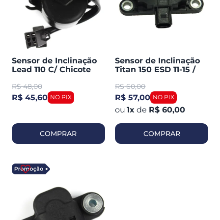
Sensor de Inclinação
Sensor de Inclinação
Lead 110 C/ Chicote
Titan 150 ESD 11-15 /
(magnetron
Falcon 400I 13-15
R$
48,00
R$
60,00
90224030)
(TMAC)
R$ 45,60
R$ 57,00
1
x
de
R$ 60,00
COMPRAR
COMPRAR