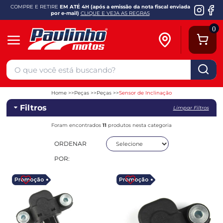
COMPRE E RETIRE
EM ATÉ 4H (após a emissão da nota fiscal enviada
por e-mail)
CLIQUE E VEJA AS REGRAS
0
Home
Peças
Peças
Sensor de Inclinação
Filtros
Limpar Filtros
Foram encontrados
11
produtos nesta categoria
ORDENAR
POR: