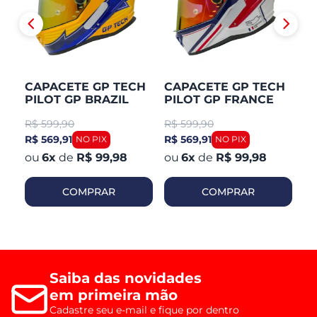
CAPACETE GP TECH
CAPACETE GP TECH
C
PILOT GP BRAZIL
PILOT GP FRANCE
P
R$
599,90
R$
599,90
R
R$ 569,91
R$ 569,91
R$
6
x
de
R$ 99,98
6
x
de
R$ 99,98
COMPRAR
COMPRAR
Saiba das novidades
em primeira mão
Cadastre seu e-mail e fique por dentro