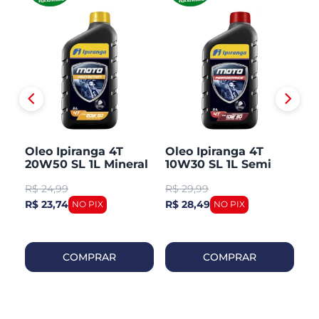
50
Oleo Ipiranga 4T
Oleo Ipiranga 4T
O
20W50 SL 1L Mineral
10W30 SL 1L Semi
U
Sintetico
1L
R$
24,99
R$
29,99
R
R$ 23,74
R$ 28,49
R$
COMPRAR
COMPRAR