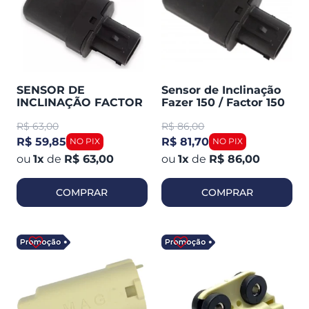
SENSOR DE
Sensor de Inclinação
INCLINAÇÃO FACTOR
Fazer 150 / Factor 150
15 17-22 FACTOR 150
/ Crosser 150 / Factor
R$
63,00
R$
86,00
16-22 FAZER 150
125I 2017 / Fazer 250
XTZ150 CROSSER 16-
2018-19 (ma
R$ 59,85
R$ 81,70
22 SMARTFOX
1
x
de
R$ 63,00
1
x
de
R$ 86,00
COMPRAR
COMPRAR