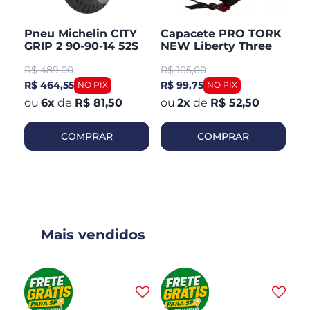
Pneu Michelin CITY
Capacete PRO TORK
C
GRIP 2 90-90-14 52S
NEW Liberty Three
V
TL/TT Honda PCX 150
Aberto Fosco
Ar
R$
489,00
R$
105,00
R
Dianteiro
R$ 464,55
R$ 99,75
R$
6
x
de
R$ 81,50
2
x
de
R$ 52,50
COMPRAR
COMPRAR
Mais vendidos