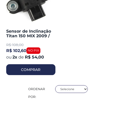
Sensor de Inclinação
Titan 150 MIX 2009 /
FAN 150 (magnetron)
R$
108,00
90224010
R$ 102,60
2
x
de
R$ 54,00
COMPRAR
ORDENAR
POR: