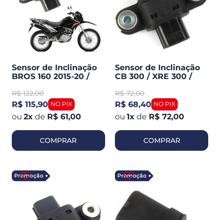
Sensor de Inclinação
Sensor de Inclinação
BROS 160 2015-20 /
CB 300 / XRE 300 /
Titan 160 2016-20 /
BROS 2009/2010
R$
122,00
R$
72,00
Twister 250 2015-20 /
(magnetron
XRE 190 (magnetron
90224000)
R$ 115,90
R$ 68,40
2
x
de
R$ 61,00
1
x
de
R$ 72,00
COMPRAR
COMPRAR