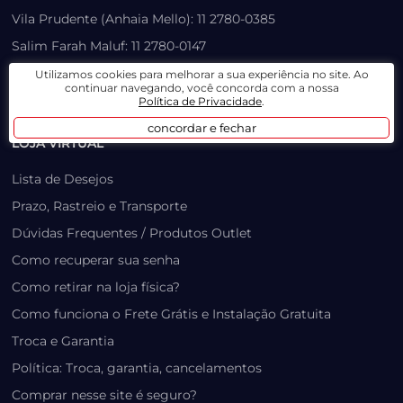
Vila Prudente (Anhaia Mello): 11 2780-0385
Salim Farah Maluf: 11 2780-0147
atendimento3@paulinhomotos.com.br
Utilizamos cookies para melhorar a sua experiência no site. Ao
continuar navegando, você concorda com a nossa
atendimento2@paulinhomotos.com.br
Política de Privacidade
.
concordar e fechar
LOJA VIRTUAL
Lista de Desejos
Prazo, Rastreio e Transporte
Dúvidas Frequentes / Produtos Outlet
Como recuperar sua senha
Como retirar na loja física?
Como funciona o Frete Grátis e Instalação Gratuita
Troca e Garantia
Política: Troca, garantia, cancelamentos
Comprar nesse site é seguro?