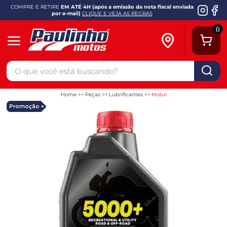
COMPRE E RETIRE
EM ATÉ 4H (após a emissão da nota fiscal enviada
por e-mail)
CLIQUE E VEJA AS REGRAS
0
Home
Peças
Lubrificantes
Motul