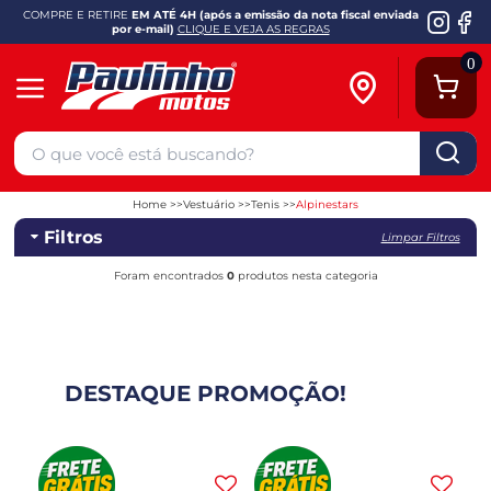
COMPRE E RETIRE
EM ATÉ 4H (após a emissão da nota fiscal enviada
por e-mail)
CLIQUE E VEJA AS REGRAS
0
Home
Vestuário
Tenis
Alpinestars
Filtros
Limpar Filtros
Foram encontrados
0
produtos nesta categoria
DESTAQUE PROMOÇÃO!