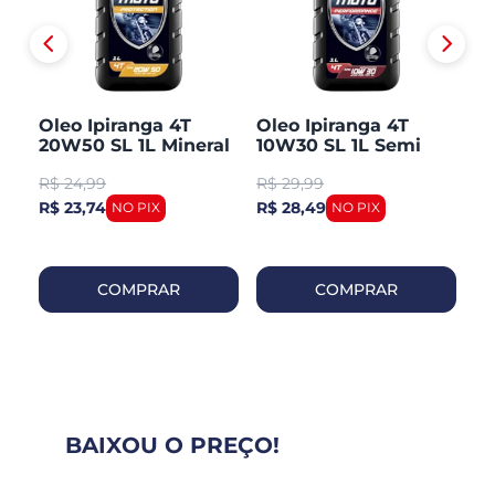
Oleo Ipiranga 4T
Oleo Ipiranga 4T
Ol
70-
20W50 SL 1L Mineral
10W30 SL 1L Semi
1
Sintetico
Se
R$
24,99
R$
29,99
R
R$ 23,74
R$ 28,49
R$
COMPRAR
COMPRAR
BAIXOU O PREÇO!