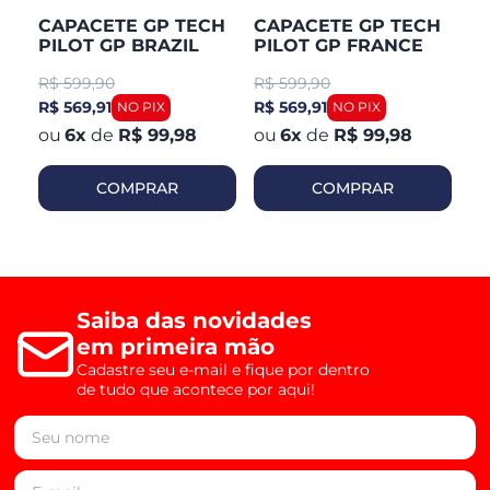
CAPACETE GP TECH
CAPACETE GP TECH
C
PILOT GP BRAZIL
PILOT GP FRANCE
P
R$
599,90
R$
599,90
R
R$ 569,91
R$ 569,91
R$
6
x
de
R$ 99,98
6
x
de
R$ 99,98
COMPRAR
COMPRAR
Saiba das novidades
em primeira mão
Cadastre seu e-mail e fique por dentro
de tudo que acontece por aqui!