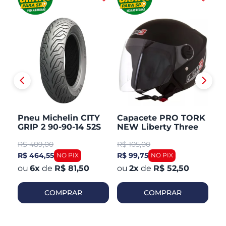
Pneu Michelin CITY
Capacete PRO TORK
C
GRIP 2 90-90-14 52S
NEW Liberty Three
V
TL/TT Honda PCX 150
Aberto Fosco
Ar
R$
489,00
R$
105,00
R
Dianteiro
R$ 464,55
R$ 99,75
R$
6
x
de
R$ 81,50
2
x
de
R$ 52,50
COMPRAR
COMPRAR