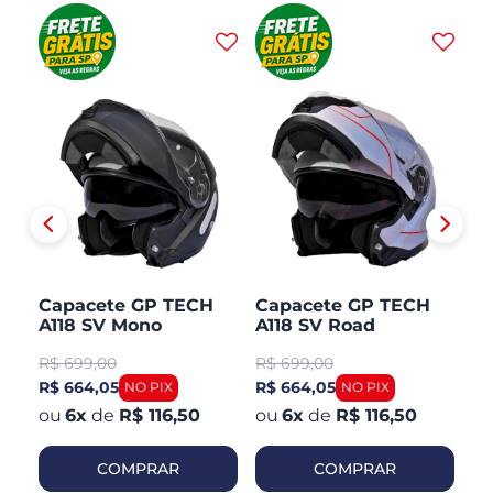
H
Capacete GP TECH
Capacete GP TECH
C
A118 SV Mono
A118 SV Road
A1
CO
Articulado Robocop
Articulado Robocop
Mo
R$
699,00
R$
699,00
R
Fosco
R
R$ 664,05
R$ 664,05
R$
6
x
de
R$ 116,50
6
x
de
R$ 116,50
COMPRAR
COMPRAR