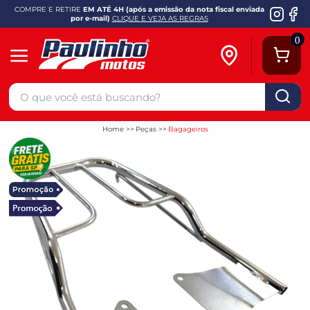
COMPRE E RETIRE
EM ATÉ 4H (após a emissão da nota fiscal enviada
por e-mail)
CLIQUE E VEJA AS REGRAS
0
Home
Peças
Bagageiros