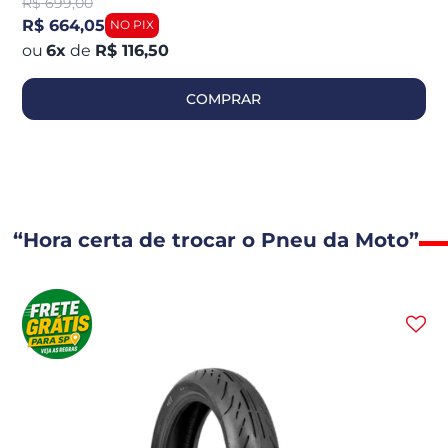
R$
699,00
R$ 664,05
6
x
de
R$ 116,50
COMPRAR
“Hora certa de trocar o Pneu da Moto”