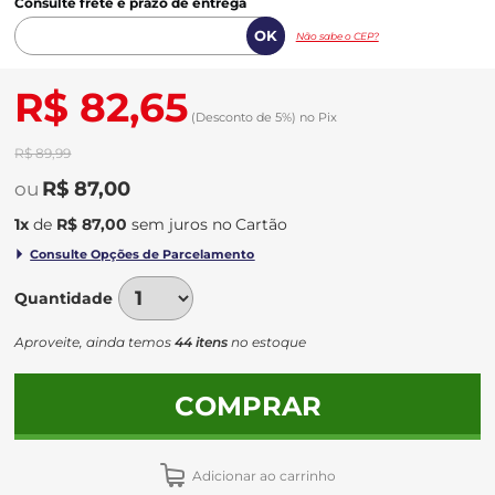
Consulte frete e prazo de entrega
Não sabe o CEP?
R$ 82,65
(Desconto
de
5%)
no
Pix
R$ 89,99
R$ 87,00
1
x
de
R$ 87,00
sem juros
no
Quantidade
Aproveite, ainda temos
44 itens
no estoque
COMPRAR
Adicionar ao carrinho