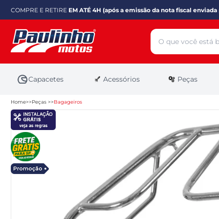
COMPRE E RETIRE
EM ATÉ 4H (após a emissão da nota fiscal enviada 
Capacetes
Acessórios
Peças
Home
Peças
Bagageiros