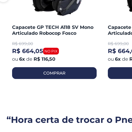
Capacete GP TECH A118 SV Mono
Capacete
Articulado Robocop Fosco
Articula
R$
699,00
R$
699,00
R$ 664,05
R$ 664,
6
x
de
R$ 116,50
6
x
de
R
COMPRAR
“Hora certa de trocar o Pn