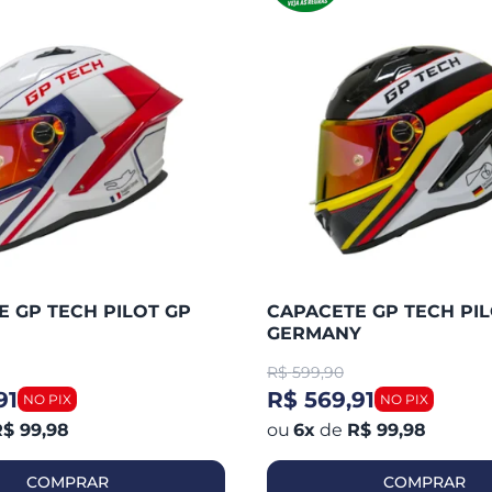
 GP TECH PILOT GP
CAPACETE GP TECH PIL
GERMANY
R$
599,90
91
R$ 569,91
$ 99,98
6
x
de
R$ 99,98
COMPRAR
COMPRAR