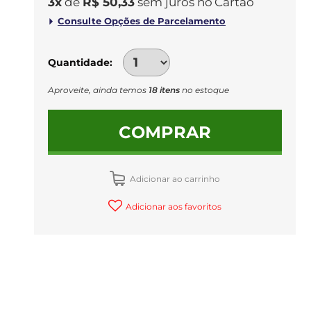
3
x
de
R$ 50,33
sem juros
no
Quantidade
Aproveite, ainda temos
18 itens
no estoque
COMPRAR
Adicionar ao carrinho
Adicionar aos favoritos