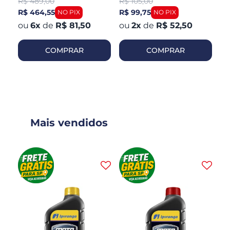
R$
489,00
R$
105,00
R
Dianteiro
R$ 464,55
R$ 99,75
R$
6
x
de
R$ 81,50
2
x
de
R$ 52,50
COMPRAR
COMPRAR
Mais vendidos