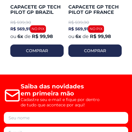
CAPACETE GP TECH
CAPACETE GP TECH
C
PILOT GP BRAZIL
PILOT GP FRANCE
P
R$
599,90
R$
599,90
R
R$ 569,91
R$ 569,91
R$
6
x
de
R$ 99,98
6
x
de
R$ 99,98
COMPRAR
COMPRAR
Saiba das novidades
em primeira mão
Cadastre seu e-mail e fique por dentro
de tudo que acontece por aqui!