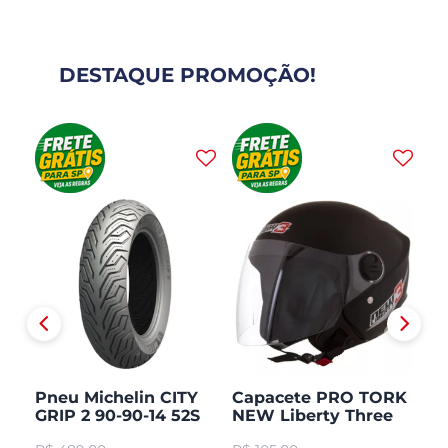
DESTAQUE PROMOÇÃO!
Pneu Michelin CITY
Capacete PRO TORK
C
GRIP 2 90-90-14 52S
NEW Liberty Three
V
TL/TT Honda PCX 150
Aberto Fosco
Ar