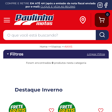
COMPRE E RETIRE
EM ATÉ 4H (após a emissão da nota fiscal enviada
por e-mail)
CLIQUE E VEJA AS REGRAS
0
Home
Viseiras
AXXIS
Filtros
Limpar Filtros
Foram encontrados
0
produtos nesta categoria
Destaque Inverno