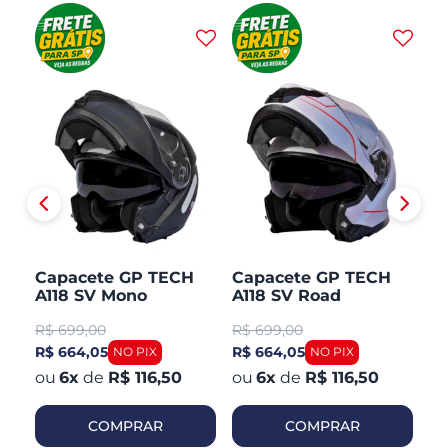
H
Capacete GP TECH
Capacete GP TECH
C
A118 SV Mono
A118 SV Road
A1
CO
Articulado Robocop
Articulado Robocop
Mo
R$
699,00
R$
699,00
R
Fosco
R
R$ 664,05
R$ 664,05
R$
6
x
de
R$ 116,50
6
x
de
R$ 116,50
COMPRAR
COMPRAR