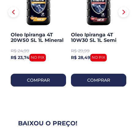
Oleo Ipiranga 4T
Oleo Ipiranga 4T
O
L
20W50 SL 1L Mineral
10W30 SL 1L Semi
Mi
Sintetico
R$
24,99
R$
29,99
R
R$ 23,74
R$ 28,49
R$
COMPRAR
COMPRAR
BAIXOU O PREÇO!