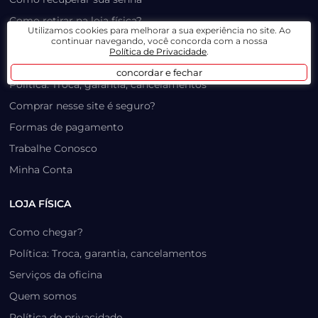
Como retirar na loja física?
Utilizamos cookies para melhorar a sua experiência no site. Ao
continuar navegando, você concorda com a nossa
Como funciona o Frete Grátis e Instalação Gratuita
Política de Privacidade
.
Troca e Garantia
concordar e fechar
Política: Troca, garantia, cancelamentos
Comprar nesse site é seguro?
Formas de pagamento
Trabalhe Conosco
Minha Conta
LOJA FÍSICA
Como chegar?
Política: Troca, garantia, cancelamentos
Serviços da oficina
Quem somos
Política de privacidade