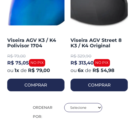
Viseira AGV K3 / K4
Viseira AGV Street 8
Polivisor 1704
K3 / K4 Original
R$
79,00
R$
329,90
R$ 75,05
R$ 313,40
1
x
de
R$ 79,00
6
x
de
R$ 54,98
COMPRAR
COMPRAR
ORDENAR
POR: