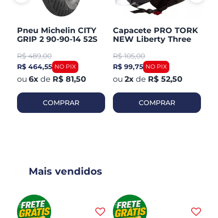
Pneu Michelin CITY
Capacete PRO TORK
C
GRIP 2 90-90-14 52S
NEW Liberty Three
V
TL/TT Honda PCX 150
Aberto Fosco
Ar
R$
489,00
R$
105,00
R
Dianteiro
R$ 464,55
R$ 99,75
R$
6
x
de
R$ 81,50
2
x
de
R$ 52,50
COMPRAR
COMPRAR
Mais vendidos