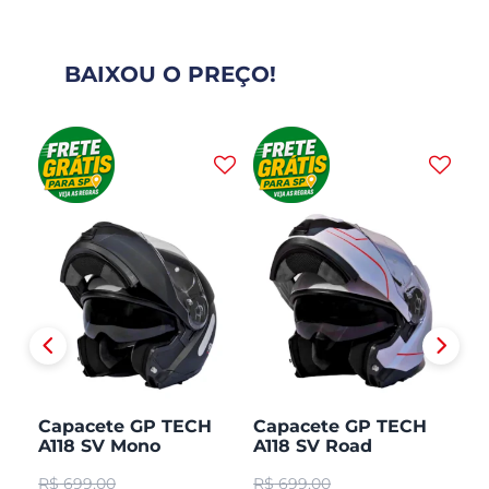
BAIXOU O PREÇO!
H
Capacete GP TECH
Capacete GP TECH
C
A118 SV Mono
A118 SV Road
A1
CO
Articulado Robocop
Articulado Robocop
Mo
R$
699,00
R$
699,00
R
Fosco
R