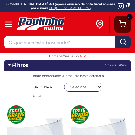
COMPRE E RETIRE
EM ATÉ 4H (após a emissão da nota fiscal enviada
por e-mail)
CLIQUE E VEJA AS REGRAS
0
Home
Viseiras
AGV
Filtros
Limpar Filtros
Foram encontrados
4
produtos nesta categoria
ORDENAR
POR: