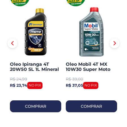
Oleo Ipiranga 4T
Oleo Mobil 4T MX
Ol
L
20W50 SL 1L Mineral
10W30 Super Moto
10
Semi Sintetico
Si
R$
24,99
R$
39,00
R
R$ 23,74
R$ 37,05
R$
COMPRAR
COMPRAR