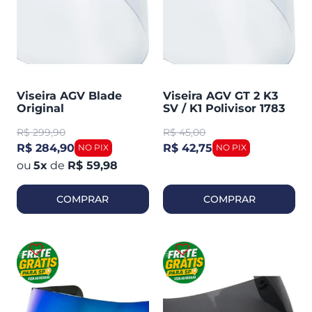
Viseira AGV Blade
Viseira AGV GT 2 K3
Original
SV / K1 Polivisor 1783
R$
299,90
R$
45,00
R$ 284,90
R$ 42,75
5
x
de
R$ 59,98
COMPRAR
COMPRAR