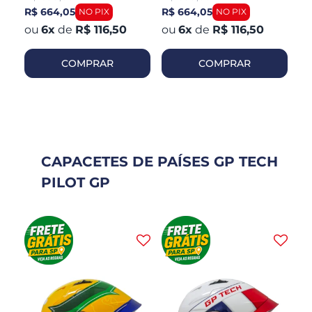
R$ 664,05
R$ 664,05
R$
6
x
de
R$ 116,50
6
x
de
R$ 116,50
COMPRAR
COMPRAR
CAPACETES DE PAÍSES GP TECH
PILOT GP