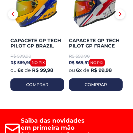
CAPACETE GP TECH
CAPACETE GP TECH
C
PILOT GP BRAZIL
PILOT GP FRANCE
P
R$
599,90
R$
599,90
R
R$ 569,91
R$ 569,91
R$
6
x
de
R$ 99,98
6
x
de
R$ 99,98
COMPRAR
COMPRAR
Saiba das novidades
em primeira mão