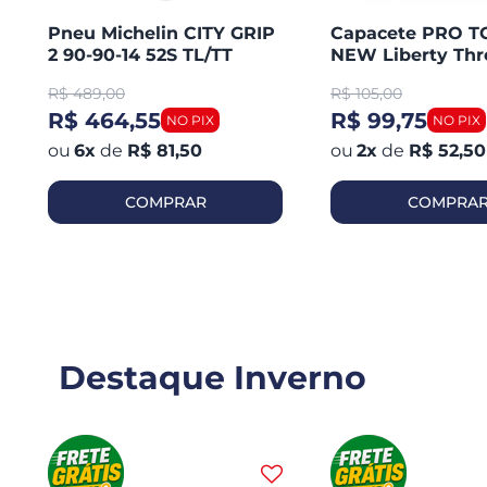
Pneu Michelin CITY GRIP
Capacete PRO 
2 90-90-14 52S TL/TT
NEW Liberty Thr
Honda PCX 150 Dianteiro
Aberto Fosco
R$
489,00
R$
105,00
R$ 464,55
R$ 99,75
6
x
de
R$ 81,50
2
x
de
R$ 52,50
COMPRAR
COMPRA
Destaque Inverno