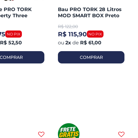
te PRO TORK
Bau PRO TORK 28 Litros
erty Three
MOD SMART BOX Preto
Plástico Lente Vermelha
R$
122,00
75
R$ 115,90
R$ 52,50
2
x
de
R$ 61,00
COMPRAR
COMPRAR