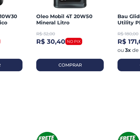
T 10W30
Oleo Mobil 4T 20W50
Bau Glid
ico
Mineral Litro
Utility P
R$
32,00
R$
180,00
R$ 30,40
R$ 171
3
x
de
R
COMPRAR