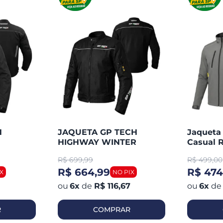
H
JAQUETA GP TECH
Jaqueta
HIGHWAY WINTER
Casual R
R$
699,99
R$
499,00
R$ 664,99
R$ 474
6
x
de
R$ 116,67
6
x
de
R
COMPRAR