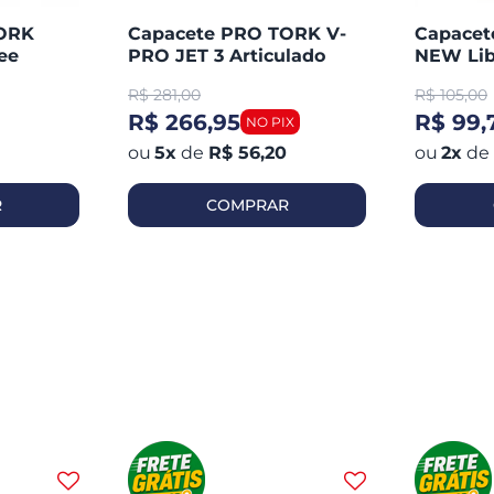
TORK
Capacete PRO TORK V-
Capace
ee
PRO JET 3 Articulado
NEW Lib
Aberto
R$
281,00
R$
105,00
R$ 266,95
R$ 99,
5
x
de
R$ 56,20
2
x
de
R
COMPRAR