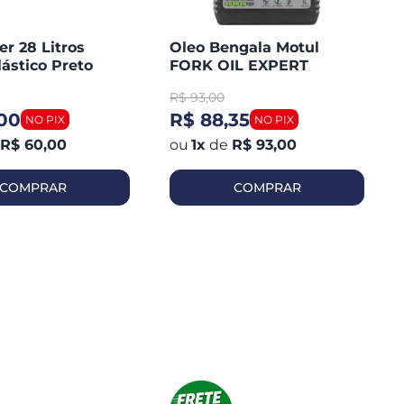
er 28 Litros
Oleo Bengala Motul
lástico Preto
FORK OIL EXPERT
Medium 10W1 Litro
R$
93,00
,00
R$ 88,35
R$ 60,00
1
x
de
R$ 93,00
COMPRAR
COMPRAR