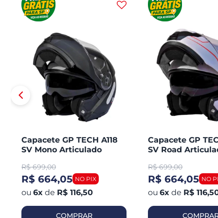
Capacete GP TECH A118
Capacete GP TEC
SV Mono Articulado
SV Road Articula
Robocop Fosco
Robocop
R$
699,00
R$
699,00
R$ 664,05
R$ 664,05
6
x
de
R$ 116,50
6
x
de
R$ 116,5
COMPRAR
COMPRA