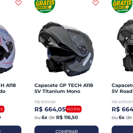
H A118
Capacete GP TECH A118
Capacet
do
SV Titanium Mono
SV Road
Articulado Robocop
Articul
R$
699,00
R$
699,00
Fosco
Fosco
R$ 664,05
R$ 664
0
6
x
de
R$ 116,50
6
x
de
R
COMPRAR