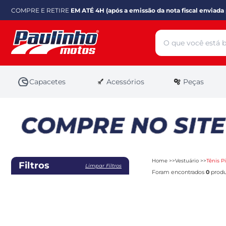
COMPRE E RETIRE
EM ATÉ 4H (após a emissão da nota fiscal enviada 
Capacetes
Acessórios
Peças
Home
Vestuário
Tênis P
Filtros
Limpar Filtros
Foram encontrados
0
produ