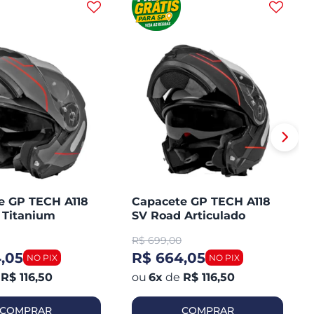
e GP TECH A118
Capacete GP TECH A118
 Titanium
SV Road Articulado
ado Robocop
Robocop Fosco
R$
699,00
,05
R$ 664,05
R$ 116,50
6
x
de
R$ 116,50
COMPRAR
COMPRAR