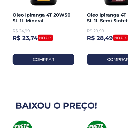
Oleo Ipiranga 4T 20W50
Oleo Ipiranga 4
SL 1L Mineral
SL 1L Semi Sintet
R$
24,99
R$
29,99
R$ 23,74
R$ 28,49
COMPRAR
COMPRA
BAIXOU O PREÇO!