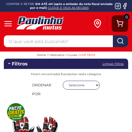
COMPRE E RETIRE
EM ATÉ 4H (após a emissão da nota fiscal enviada
por e-mail)
CLIQUE E VEJA AS REGRAS
0
Home
Vestuário
Luvas
GP TECH
Filtros
Limpar Filtros
Foram encontrados
1
produtos nesta categoria
ORDENAR
POR: