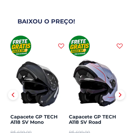
BAIXOU O PREÇO!
H
Capacete GP TECH
Capacete GP TECH
C
A118 SV Mono
A118 SV Road
A1
CO
Articulado Robocop
Articulado Robocop
Mo
R$
699,00
R$
699,00
R
Fosco
R