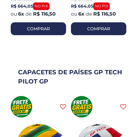
R$ 664,05
R$ 664,05
R$
6
x
de
R$ 116,50
6
x
de
R$ 116,50
COMPRAR
COMPRAR
CAPACETES DE PAÍSES GP TECH
PILOT GP