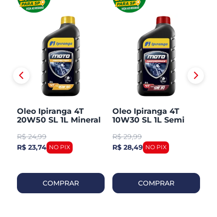
Oleo Ipiranga 4T
Oleo Ipiranga 4T
O
L
20W50 SL 1L Mineral
10W30 SL 1L Semi
Mi
Sintetico
R$
24,99
R$
29,99
R
R$ 23,74
R$ 28,49
R$
COMPRAR
COMPRAR