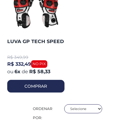
LUVA GP TECH SPEED
R$
349,99
R$ 332,49
6
x
de
R$ 58,33
COMPRAR
ORDENAR
POR: