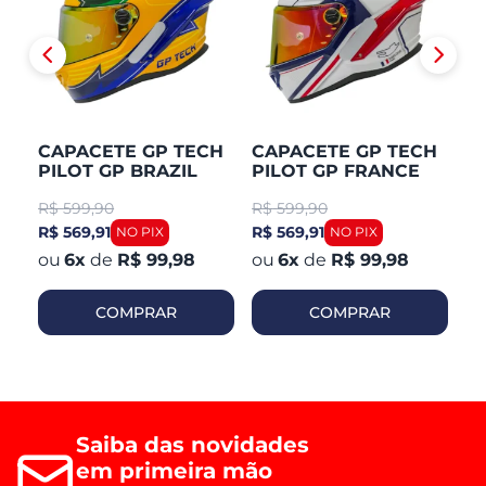
CAPACETE GP TECH
CAPACETE GP TECH
C
PILOT GP BRAZIL
PILOT GP FRANCE
P
R$
599,90
R$
599,90
R
R$ 569,91
R$ 569,91
R$
6
x
de
R$ 99,98
6
x
de
R$ 99,98
COMPRAR
COMPRAR
Saiba das novidades
em primeira mão