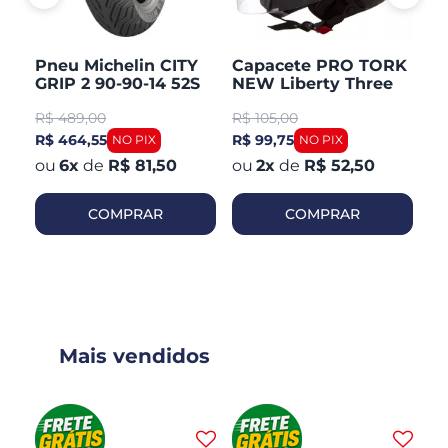
Pneu Michelin CITY
Capacete PRO TORK
C
GRIP 2 90-90-14 52S
NEW Liberty Three
V
TL/TT Honda PCX 150
Aberto Fosco
Ar
R$
489,00
R$
105,00
R
Dianteiro
R$ 464,55
R$ 99,75
R$
6
x
de
R$ 81,50
2
x
de
R$ 52,50
COMPRAR
COMPRAR
Mais vendidos