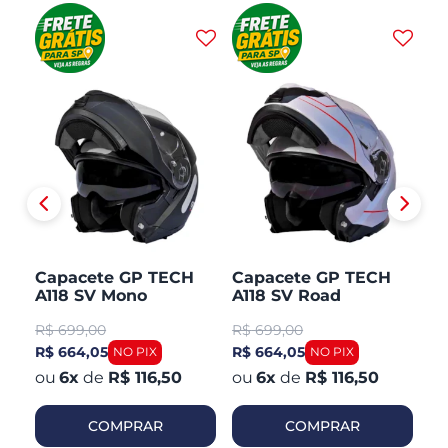
H
Capacete GP TECH
Capacete GP TECH
C
A118 SV Mono
A118 SV Road
A1
CO
Articulado Robocop
Articulado Robocop
Mo
R$
699,00
R$
699,00
R
Fosco
R
R$ 664,05
R$ 664,05
R$
6
x
de
R$ 116,50
6
x
de
R$ 116,50
COMPRAR
COMPRAR