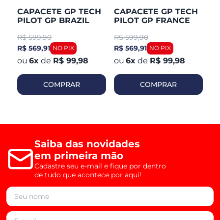
CAPACETE GP TECH
CAPACETE GP TECH
C
PILOT GP BRAZIL
PILOT GP FRANCE
P
R$
599,90
R$
599,90
R
R$ 569,91
R$ 569,91
R$
6
x
de
R$ 99,98
6
x
de
R$ 99,98
COMPRAR
COMPRAR
Saiba das novidades
em primeira mão
Cadastre seu e-mail e fique por dentro
de tudo que acontece por aqui!