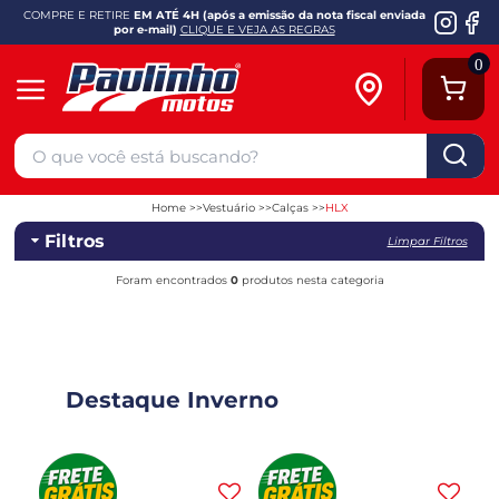
COMPRE E RETIRE
EM ATÉ 4H (após a emissão da nota fiscal enviada
por e-mail)
CLIQUE E VEJA AS REGRAS
0
Home
Vestuário
Calças
HLX
Filtros
Limpar Filtros
Foram encontrados
0
produtos nesta categoria
Destaque Inverno