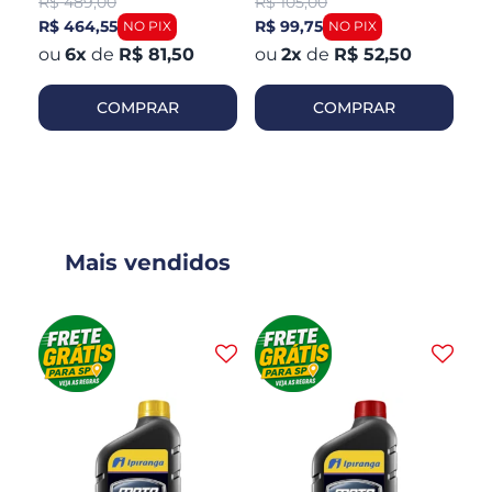
R$
489,00
R$
105,00
R
Dianteiro
R$ 464,55
R$ 99,75
R$
6
x
de
R$ 81,50
2
x
de
R$ 52,50
COMPRAR
COMPRAR
Mais vendidos