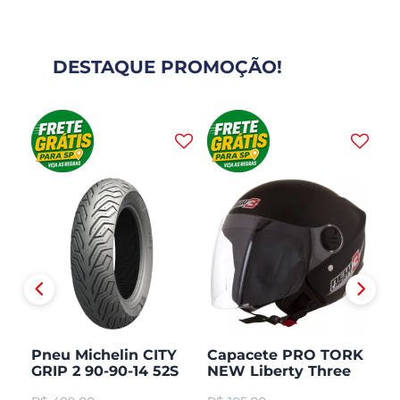
DESTAQUE PROMOÇÃO!
Pneu Michelin CITY
Capacete PRO TORK
C
GRIP 2 90-90-14 52S
NEW Liberty Three
V
TL/TT Honda PCX 150
Aberto Fosco
Ar