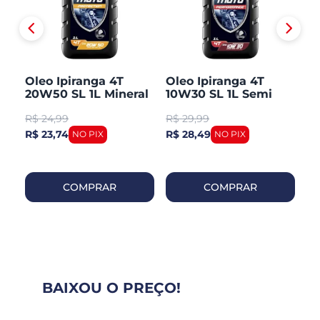
Oleo Ipiranga 4T
Oleo Ipiranga 4T
O
L
20W50 SL 1L Mineral
10W30 SL 1L Semi
Mi
Sintetico
R$
24,99
R$
29,99
R
R$ 23,74
R$ 28,49
R$
COMPRAR
COMPRAR
BAIXOU O PREÇO!