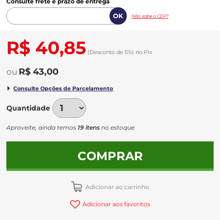
Consulte frete e prazo de entrega
Não sabe o CEP?
R$ 40,85
(Desconto
de
5%)
no
Pix
R$ 43,00
Quantidade
Aproveite, ainda temos
19 itens
no estoque
COMPRAR
Adicionar ao carrinho
Adicionar aos favoritos