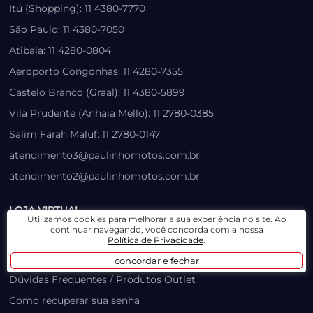
Itú (Shopping): 11 4380-7770
São Paulo: 11 4380-7050
Atibaia: 11 4280-0804
Aeroporto Congonhas: 11 4280-7355
Castelo Branco (Graal): 11 4380-5899
Vila Prudente (Anhaia Mello): 11 2780-0385
Salim Farah Maluf: 11 2780-0147
atendimento3@paulinhomotos.com.br
atendimento2@paulinhomotos.com.br
LOJA VIRTUAL
Utilizamos cookies para melhorar a sua experiência no site. Ao
continuar navegando, você concorda com a nossa
Lista de Desejos
Política de Privacidade
.
Prazo, Rastreio e Transporte
concordar e fechar
Dúvidas Frequentes / Produtos Outlet
Como recuperar sua senha