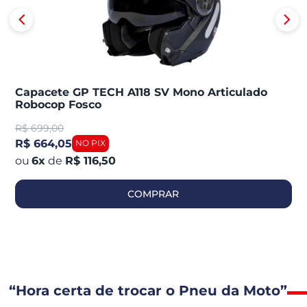
Capacete GP TECH A118 SV Mono Articulado
Robocop Fosco
R$
699,00
R$ 664,05
6
x
de
R$ 116,50
COMPRAR
“Hora certa de trocar o Pneu da Moto”