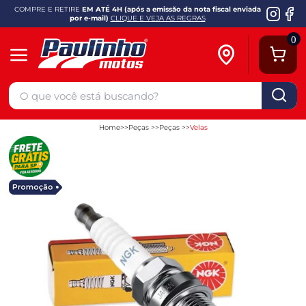
COMPRE E RETIRE
EM ATÉ 4H (após a emissão da nota fiscal enviada
por e-mail)
CLIQUE E VEJA AS REGRAS
0
Home
Peças
Peças
Velas