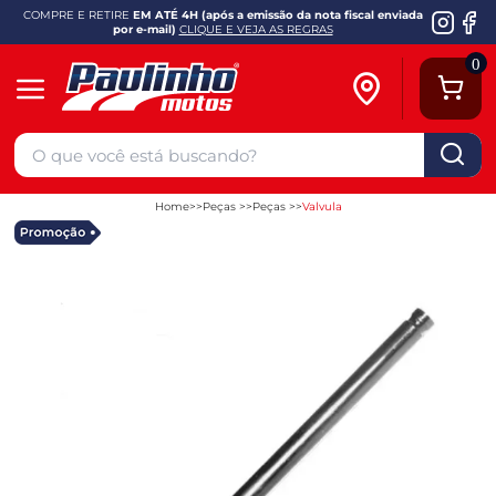
COMPRE E RETIRE
EM ATÉ 4H (após a emissão da nota fiscal enviada
por e-mail)
CLIQUE E VEJA AS REGRAS
0
Home
Peças
Peças
Valvula