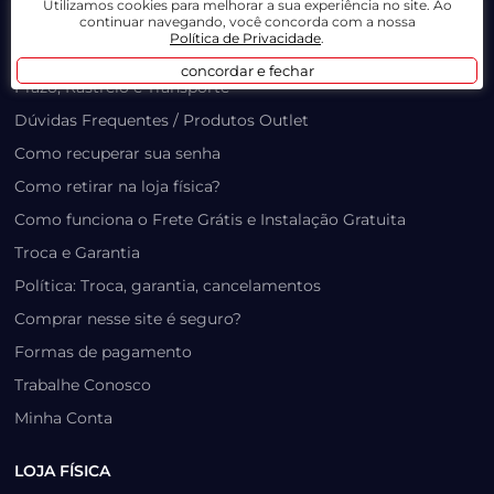
Utilizamos cookies para melhorar a sua experiência no site. Ao
LOJA VIRTUAL
continuar navegando, você concorda com a nossa
Política de Privacidade
.
Lista de Desejos
concordar e fechar
Prazo, Rastreio e Transporte
Dúvidas Frequentes / Produtos Outlet
Como recuperar sua senha
Como retirar na loja física?
Como funciona o Frete Grátis e Instalação Gratuita
Troca e Garantia
Política: Troca, garantia, cancelamentos
Comprar nesse site é seguro?
Formas de pagamento
Trabalhe Conosco
Minha Conta
LOJA FÍSICA