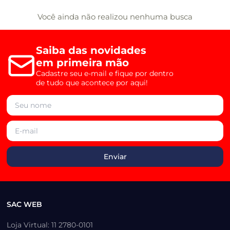
Você ainda não realizou nenhuma busca
Saiba das novidades
em primeira mão
Cadastre seu e-mail e fique por dentro
de tudo que acontece por aqui!
SAC WEB
Loja Virtual: 11 2780-0101