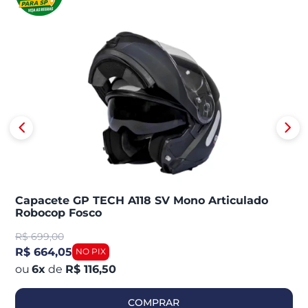
Capacete GP TECH A118 SV Mono Articulado
Robocop Fosco
R$
699,00
R$ 664,05
6
x
de
R$ 116,50
COMPRAR