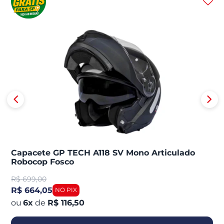
Capacete GP TECH A118 SV Mono Articulado
Robocop Fosco
R$
699,00
R$ 664,05
6
x
de
R$ 116,50