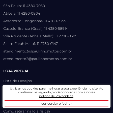
São Paulo: 11 4380-7050
Atibaia: 11 4280-0804
Aeroporto Congonhas: 11 4280-7355
Castelo Branco (Graal): 11 4380-5899
Vila Prudente (Anhaia Mello): 11 2780-0385
Salim Farah Maluf: 11 2780-0147
atendimento3@paulinhomotos.com.br
atendimento2@paulinhomotos.com.br
LOJA VIRTUAL
Lista de Desejos
Prazo, Rastreio e Transporte
Utilizamos cookies para melhorar a sua experiência no site. Ao
continuar navegando, você concorda com a nossa
Dúvidas Frequentes / Produtos Outlet
Política de Privacidade
.
Como recuperar sua senha
concordar e fechar
Como retirar na loja física?