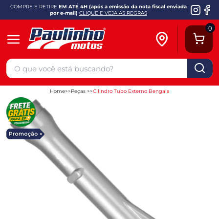
COMPRE E RETIRE
EM ATÉ 4H (após a emissão da nota fiscal enviada
por e-mail)
CLIQUE E VEJA AS REGRAS
0
Home
Peças
Cilindro Tubo Externo Bengala