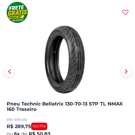
Pneu Technic Bellatrix 130-70-13 57P TL NMAX
160 Traseiro
R$
305,00
R$ 289,75
6
x
de
R$ 50,83