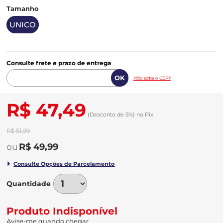
Tamanho
UNICO
Consulte frete e prazo de entrega
Não sabe o CEP?
R$ 47,49
(Desconto
de
5%)
no
Pix
R$ 51,99
R$ 49,99
Quantidade
Produto Indisponível
Avise-me quando chegar