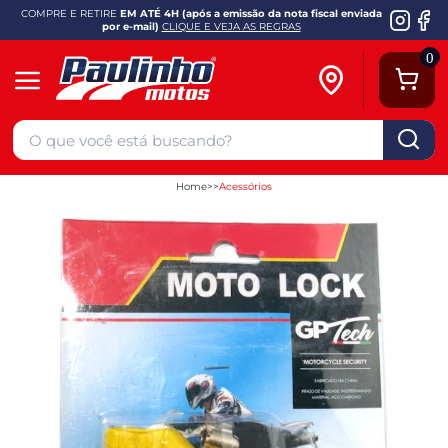
COMPRE E RETIRE
EM ATÉ 4H (após a emissão da nota fiscal enviada
por e-mail)
CLIQUE E VEJA AS REGRAS
0
Home
Acessórios