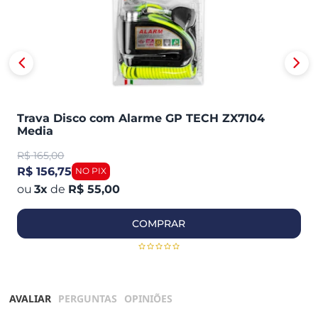
Trava Disco com Alarme GP TECH ZX7104
Media
R$
165,00
R$ 156,75
3
x
de
R$ 55,00
COMPRAR
AVALIAR
PERGUNTAS
OPINIÕES