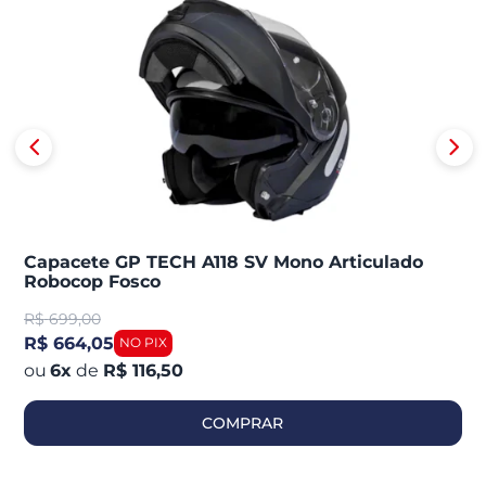
Capacete GP TECH A118 SV Mono Articulado
Robocop Fosco
R$
699,00
R$ 664,05
6
x
de
R$ 116,50
COMPRAR