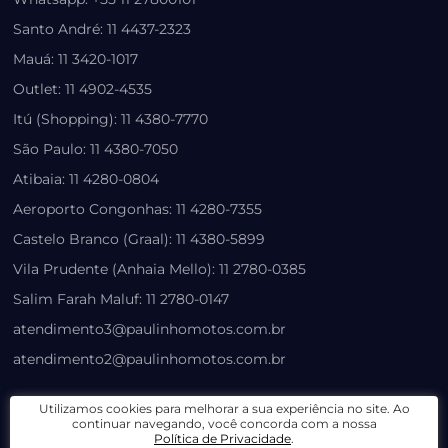
Santo André: 11 4437-2323
Mauá: 11 3420-1017
Outlet: 11 4902-4535
Itú (Shopping): 11 4380-7770
São Paulo: 11 4380-7050
Atibaia: 11 4280-0804
Aeroporto Congonhas: 11 4280-7355
Castelo Branco (Graal): 11 4380-5899
Vila Prudente (Anhaia Mello): 11 2780-0385
Salim Farah Maluf: 11 2780-0147
atendimento3@paulinhomotos.com.br
atendimento2@paulinhomotos.com.br
LOJA VIRTUAL
Utilizamos cookies para melhorar a sua experiência no site. Ao
continuar navegando, você concorda com a nossa
Política de Privacidade
.
Lista de Desejos