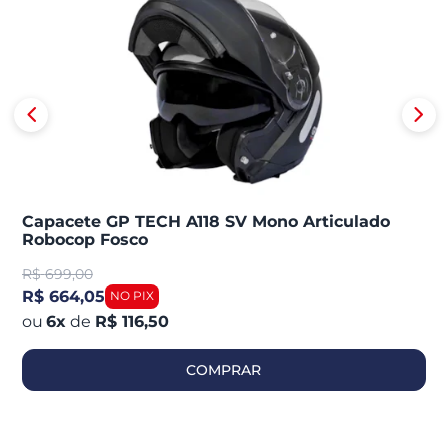
Capacete GP TECH A118 SV Mono Articulado
Robocop Fosco
R$
699,00
R$ 664,05
6
x
de
R$ 116,50
COMPRAR