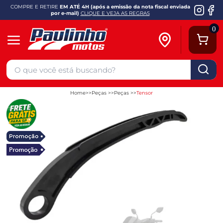
COMPRE E RETIRE
EM ATÉ 4H (após a emissão da nota fiscal enviada
por e-mail)
CLIQUE E VEJA AS REGRAS
0
Home
Peças
Peças
Tensor