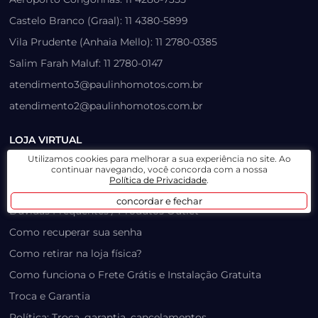
Castelo Branco (Graal): 11 4380-5899
Vila Prudente (Anhaia Mello): 11 2780-0385
Salim Farah Maluf: 11 2780-0147
atendimento3@paulinhomotos.com.br
atendimento2@paulinhomotos.com.br
LOJA VIRTUAL
Utilizamos cookies para melhorar a sua experiência no site. Ao
Lista de Desejos
continuar navegando, você concorda com a nossa
Política de Privacidade
.
Prazo, Rastreio e Transporte
concordar e fechar
Dúvidas Frequentes / Produtos Outlet
Como recuperar sua senha
Como retirar na loja física?
Como funciona o Frete Grátis e Instalação Gratuita
Troca e Garantia
Política: Troca, garantia, cancelamentos