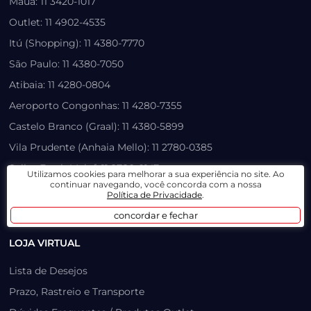
Mauá: 11 3420-1017
Outlet: 11 4902-4535
Itú (Shopping): 11 4380-7770
São Paulo: 11 4380-7050
Atibaia: 11 4280-0804
Aeroporto Congonhas: 11 4280-7355
Castelo Branco (Graal): 11 4380-5899
Vila Prudente (Anhaia Mello): 11 2780-0385
Salim Farah Maluf: 11 2780-0147
Utilizamos cookies para melhorar a sua experiência no site. Ao
continuar navegando, você concorda com a nossa
atendimento3@paulinhomotos.com.br
Política de Privacidade
.
atendimento2@paulinhomotos.com.br
concordar e fechar
LOJA VIRTUAL
Lista de Desejos
Prazo, Rastreio e Transporte