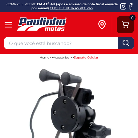
COMPRE E RETIRE
EM ATÉ 4H (após a emissão da nota fiscal enviada
por e-mail)
CLIQUE E VEJA AS REGRAS
0
Home
Acessórios
Suporte Celular