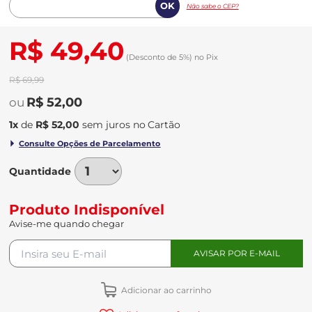
Não sabe o CEP?
R$ 49,40
(Desconto
de
5%)
no
Pix
R$ 69,99
R$ 52,00
1
x
de
R$ 52,00
sem juros
no
Quantidade
Produto Indisponível
Avise-me quando chegar
Adicionar ao carrinho