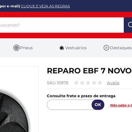
por e-mail)
CLIQUE E VEJA AS REGRAS
Pneus
Vestuários
Destaques
REPARO EBF 7 NOVO
SKU 10976
Avalie
Consulte frete e prazo de entrega
Não sabe o 