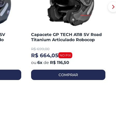
 SV
Capacete GP TECH A118 SV Road
do
Titanium Articulado Robocop
Fosco
R$
699,00
R$ 664,05
6
x
de
R$ 116,50
COMPRAR