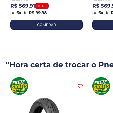
R$ 569,91
R$ 569,
6
x
de
R$ 99,98
6
x
de
R
COMPRAR
“Hora certa de trocar o Pn