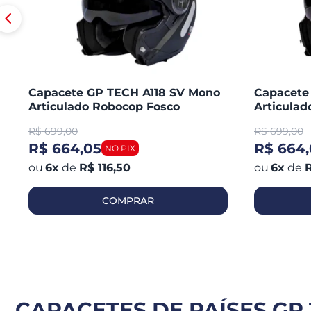
Capacete GP TECH A118 SV Mono
Capacete
Articulado Robocop Fosco
Articula
R$
699,00
R$
699,00
R$ 664,05
R$ 664,
6
x
de
R$ 116,50
6
x
de
R
COMPRAR
CAPACETES DE PAÍSES GP 