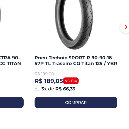
XTRA 90-
Pneu Technic SPORT R 90-90-18
CG TITAN
57P TL Traseiro CG Titan 125 / YBR
/ MAX /
125 / YES / FAN 125 / YES 125
R$
199,00
R$ 189,05
3
x
de
R$ 66,33
COMPRAR