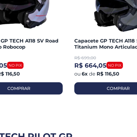
 GP TECH A118 SV Road
Capacete GP TECH A118
do Robocop
Titanium Mono Articula
Robocop Fosco
R$
699,00
05
R$ 664,05
$ 116,50
6
x
de
R$ 116,50
COMPRAR
COMPRAR
TECH PILOT GP