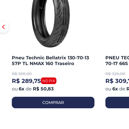
Pneu Technic Bellatrix 130-70-13
PNEU TEC
57P TL NMAX 160 Traseiro
70-17 66
CB 300 R
R$
305,00
R$
326,00
250 / KA
R$ 289,75
R$ 309,
6
x
de
R$ 50,83
6
x
de
R
COMPRAR