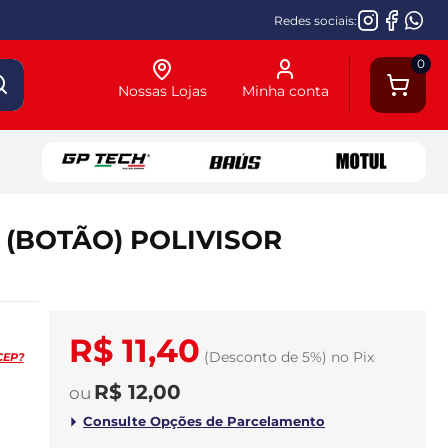
Redes sociais:
0
Nossas Lojas
Minha conta
 (BOTÃO) POLIVISOR
R$ 11,40
(Desconto
de
5%)
no
Pix
CEP?
R$ 12,00