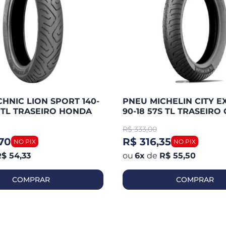
HNIC LION SPORT 140-
PNEU MICHELIN CITY E
S TL TRASEIRO HONDA
90-18 57S TL TRASEIRO 
 / FAZER 250 / TWISTER
125 / YBR 125 / HUNTER 
R$
333,00
WASAK
YES / FAN
70
R$ 316,35
$ 54,33
6
x
de
R$ 55,50
COMPRAR
COMPRAR