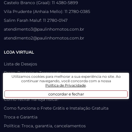
Castelo Branco (Graal): 11 4380-5899
Vila Prudente (Anhaia Mello): 11 2780-0385
Salim Farah Maluf: 11 2780-0147
atendimento3@paulinhomotos.com.br
atendimento2@paulinhomotos.com.br
LOJA VIRTUAL
Lista de Desejos
Prazo, Rastreio e Transporte
Utilizamos cookies para melhorar a sua experiência no site. Ao
continuar navegando, você concorda com a nossa
Dúvidas Frequentes / Produtos Outlet
Política de Privacidade
.
Como recuperar sua senha
concordar e fechar
Como retirar na loja física?
Como funciona o Frete Grátis e Instalação Gratuita
Troca e Garantia
Política: Troca, garantia, cancelamentos