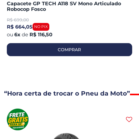
Capacete GP TECH A118 SV Mono Articulado
Robocop Fosco
R$
699,00
R$ 664,05
6
x
de
R$ 116,50
COMPRAR
“Hora certa de trocar o Pneu da Moto”