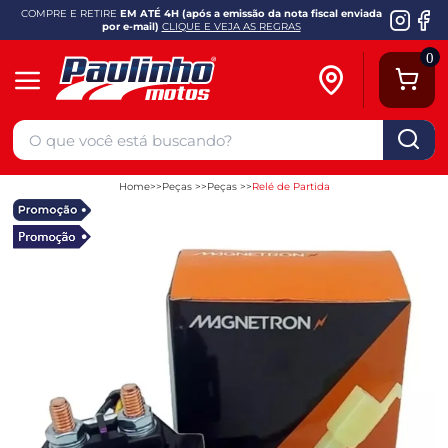
COMPRE E RETIRE
EM ATÉ 4H (após a emissão da nota fiscal enviada
por e-mail)
CLIQUE E VEJA AS REGRAS
0
Home
Peças
Peças
Relé de Partida