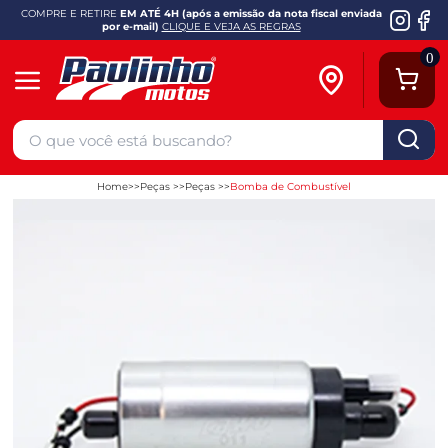
COMPRE E RETIRE
EM ATÉ 4H (após a emissão da nota fiscal enviada
por e-mail)
CLIQUE E VEJA AS REGRAS
0
Home
Peças
Peças
Bomba de Combustível