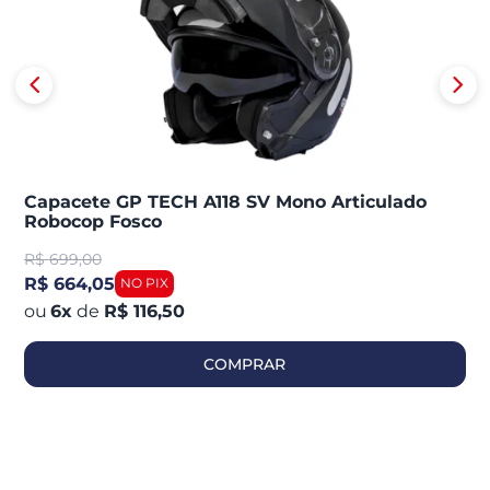
Capacete GP TECH A118 SV Mono Articulado
Robocop Fosco
R$
699,00
R$ 664,05
6
x
de
R$ 116,50
COMPRAR