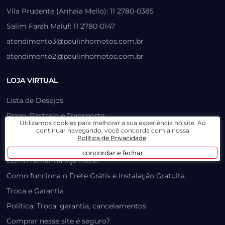
Vila Prudente (Anhaia Mello): 11 2780-0385
Salim Farah Maluf: 11 2780-0147
atendimento3@paulinhomotos.com.br
atendimento2@paulinhomotos.com.br
LOJA VIRTUAL
Lista de Desejos
Prazo, Rastreio e Transporte
Utilizamos cookies para melhorar a sua experiência no site. Ao
Dúvidas Frequentes / Produtos Outlet
continuar navegando, você concorda com a nossa
Política de Privacidade
.
Como recuperar sua senha
concordar e fechar
Como retirar na loja física?
Como funciona o Frete Grátis e Instalação Gratuita
Troca e Garantia
Política: Troca, garantia, cancelamentos
Comprar nesse site é seguro?