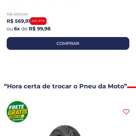
R$
599,90
R$ 569,91
6
x
de
R$ 99,98
COMPRAR
“Hora certa de trocar o Pneu da Moto”