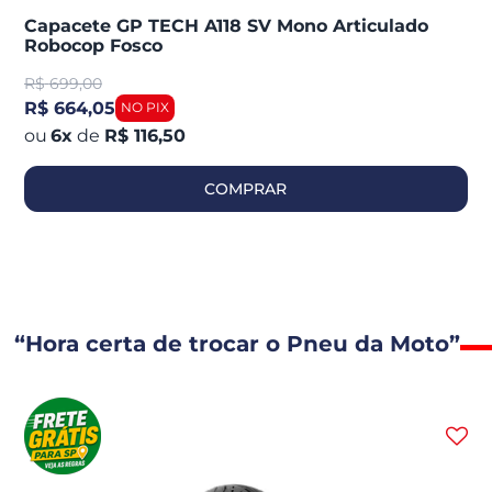
Capacete GP TECH A118 SV Mono Articulado
Robocop Fosco
R$
699,00
R$ 664,05
6
x
de
R$ 116,50
COMPRAR
“Hora certa de trocar o Pneu da Moto”