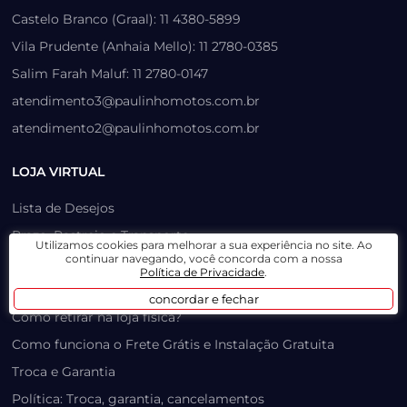
Castelo Branco (Graal): 11 4380-5899
Vila Prudente (Anhaia Mello): 11 2780-0385
Salim Farah Maluf: 11 2780-0147
atendimento3@paulinhomotos.com.br
atendimento2@paulinhomotos.com.br
LOJA VIRTUAL
Lista de Desejos
Prazo, Rastreio e Transporte
Utilizamos cookies para melhorar a sua experiência no site. Ao
continuar navegando, você concorda com a nossa
Dúvidas Frequentes / Produtos Outlet
Política de Privacidade
.
Como recuperar sua senha
concordar e fechar
Como retirar na loja física?
Como funciona o Frete Grátis e Instalação Gratuita
Troca e Garantia
Política: Troca, garantia, cancelamentos