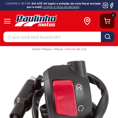
COMPRE E RETIRE
EM ATÉ 4H (após a emissão da nota fiscal enviada
por e-mail)
CLIQUE E VEJA AS REGRAS
0
Home
Peças
Peças
Punho de LUZ