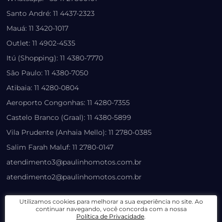
Santo André: 11 4437-2323
Mauá: 11 3420-1017
Outlet: 11 4902-4535
Itú (Shopping): 11 4380-7770
São Paulo: 11 4380-7050
Atibaia: 11 4280-0804
Aeroporto Congonhas: 11 4280-7355
Castelo Branco (Graal): 11 4380-5899
Vila Prudente (Anhaia Mello): 11 2780-0385
Salim Farah Maluf: 11 2780-0147
atendimento3@paulinhomotos.com.br
atendimento2@paulinhomotos.com.br
LOJA VIRTUAL
Utilizamos cookies para melhorar a sua experiência no site. Ao
continuar navegando, você concorda com a nossa
Política de Privacidade
.
Lista de Desejos