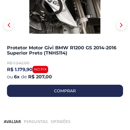
Protetor Motor Givi BMW R1200 GS 2014-2016
Superior Preto (TNH5114)
R$
1.242,00
R$ 1.179,90
6
x
de
R$ 207,00
COMPRAR
AVALIAR
PERGUNTAS
OPINIÕES