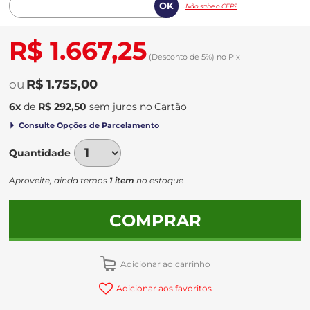
Não sabe o CEP?
R$ 1.667,25
(Desconto
de
5%)
no
Pix
R$ 1.755,00
6
x
de
R$ 292,50
sem juros
no
Quantidade
Aproveite, ainda temos
1 item
no estoque
COMPRAR
Adicionar ao carrinho
Adicionar aos favoritos