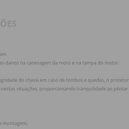
ÇÕES
cam
res danos na carenagem da moto e na tampa do motor.
tegridade do chassi em caso de tombos e quedas, o protet
nestas situações, proporcionando tranquilidade ao pilota
 de montagem;