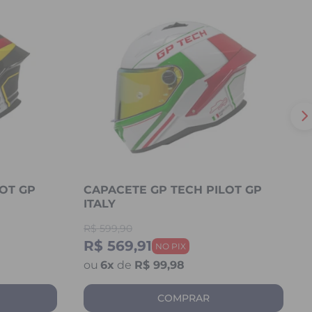
OT GP
CAPACETE GP TECH PILOT GP
ITALY
R$
599,90
R$ 569,91
6
x
de
R$ 99,98
COMPRAR