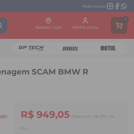
Redes sociais:
0
Nossas Lojas
Minha conta
arenagem SCAM BMW R
R$ 949,05
(Desconto
de
5%)
no
CEP?
Pix