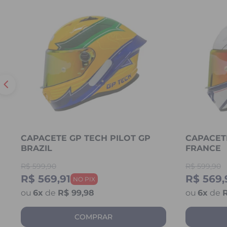
CAPACETE GP TECH PILOT GP
CAPACETE
BRAZIL
FRANCE
R$
599,90
R$
599,90
R$ 569,91
R$ 569,
6
x
de
R$ 99,98
6
x
de
R
COMPRAR