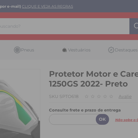
por e-mail)
CLIQUE E VEJA AS REGRAS
Pneus
Vestuários
Destaques
Protetor Motor e C
1250GS 2022- Preto
SKU SPTO618
Avalie
Consulte frete e prazo de entrega
Não sabe o 