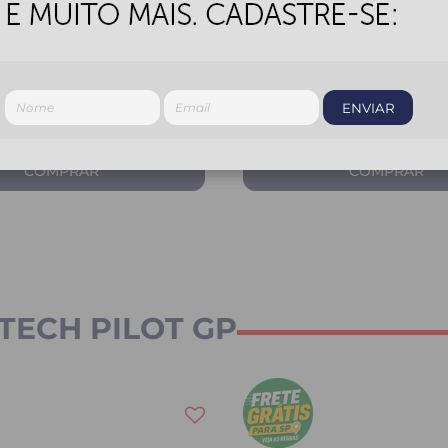
 GP TECH A118 SV Road
Capacete GP TECH A118
do Robocop
Titanium Mono Articula
Robocop Fosco
R$
699,00
05
R$ 664,05
ENVIAR
$ 116,50
6
x
de
R$ 116,50
COMPRAR
COMPRAR
TECH PILOT GP