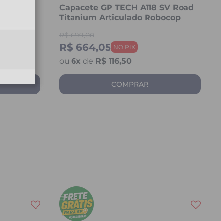
 SV
Capacete GP TECH A118 SV Road
do
Titanium Articulado Robocop
Fosco
R$
699,00
R$ 664,05
6
x
de
R$ 116,50
COMPRAR