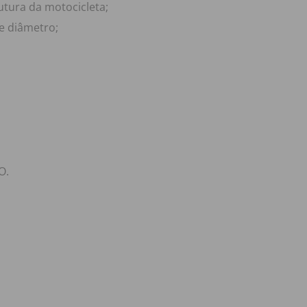
rutura da motocicleta;
e diâmetro;
O.