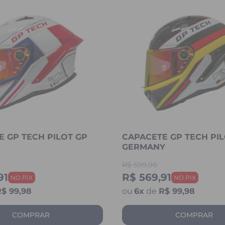
 GP TECH PILOT GP
CAPACETE GP TECH PIL
GERMANY
R$
599,90
91
R$ 569,91
$ 99,98
6
x
de
R$ 99,98
COMPRAR
COMPRAR