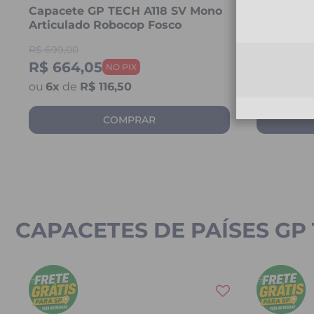
Capacete GP TECH A118 SV Mono
Capacete
Articulado Robocop Fosco
Articula
R$
699,00
R$
699,00
R$ 664,05
R$ 664,
6
x
de
R$ 116,50
6
x
de
R
COMPRAR
CAPACETES DE PAÍSES GP 