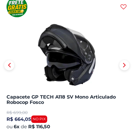
Capacete GP TECH A118 SV Mono Articulado
Robocop Fosco
R$
699,00
R$ 664,05
6
x
de
R$ 116,50