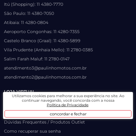
Itú (Shopping): 11 4380-7770
São Paulo: 11 4380-7050
Atibaia: 11 4280-0804
Aeroporto Congonhas: 11 4280-7355
Castelo Branco (Graal): 11 4380-5899
Vila Prudente (Anhaia Mello): 11 2780-0385
Salim Farah Maluf: 11 2780-0147
atendimento3@paulinhomotos.com.br
atendimento2@paulinhomotos.com.br
LOJA VIRTUAL
Utilizamos cookies para melhorar a sua experiência no site. Ao
continuar navegando, você concorda com a nossa
Lista de Desejos
Política de Privacidade
.
Prazo, Rastreio e Transporte
concordar e fechar
Dúvidas Frequentes / Produtos Outlet
Como recuperar sua senha