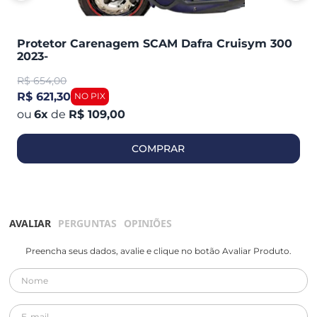
Protetor Carenagem SCAM Dafra Cruisym 300
2023-
R$
654,00
R$ 621,30
6
x
de
R$ 109,00
COMPRAR
AVALIAR
PERGUNTAS
OPINIÕES
Preencha seus dados, avalie e clique no botão Avaliar Produto.