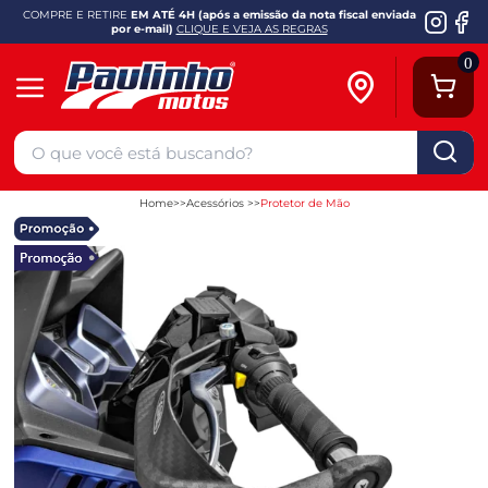
COMPRE E RETIRE
EM ATÉ 4H (após a emissão da nota fiscal enviada
por e-mail)
CLIQUE E VEJA AS REGRAS
0
Home
Acessórios
Protetor de Mão