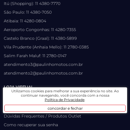
Itú (Shopping): 11 4380-7770
São Paulo: 11 4380-7050
Atibaia: 11 4280-0804
Aeroporto Congonhas: 11 4280-7355
Castelo Branco (Graal): 11 4380-5899
Vila Prudente (Anhaia Mello): 11 2780-0385
Salim Farah Maluf: 11 2780-0147
atendimento3@paulinhomotos.com.br
atendimento2@paulinhomotos.com.br
LOJA VIRTUAL
Utilizamos cookies para melhorar a sua experiência no site. Ao
continuar navegando, você concorda com a nossa
Lista de Desejos
Política de Privacidade
.
Prazo, Rastreio e Transporte
concordar e fechar
Dúvidas Frequentes / Produtos Outlet
Como recuperar sua senha