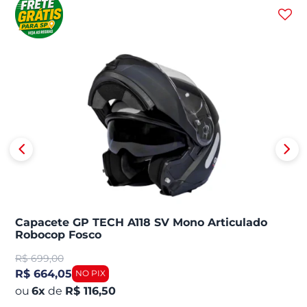
Capacete GP TECH A118 SV Mono Articulado
Robocop Fosco
R$
699,00
R$ 664,05
6
x
de
R$ 116,50