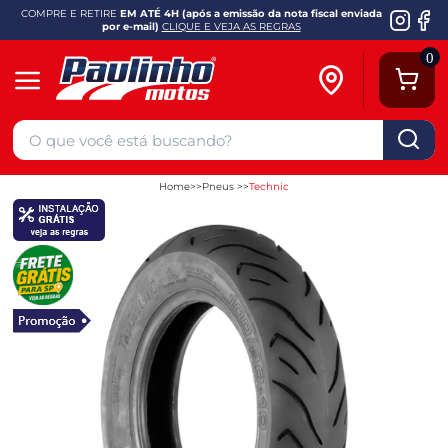
COMPRE E RETIRE
EM ATÉ 4H (após a emissão da nota fiscal enviada
por e-mail)
CLIQUE E VEJA AS REGRAS
0
Home
Pneus
Technic