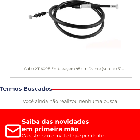
Cabo XT 600E Embreagem 95 em Diante (soretto 31...
Termos Buscados
Você ainda não realizou nenhuma busca
Saiba das novidades
em primeira mão
Cadastre seu e-mail e fique por dentro