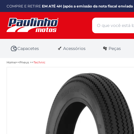
COMPRE E RETIRE
EM ATÉ 4H (após a emissão da nota fiscal enviada 
Capacetes
Acessórios
Peças
Home
Pneus
Technic