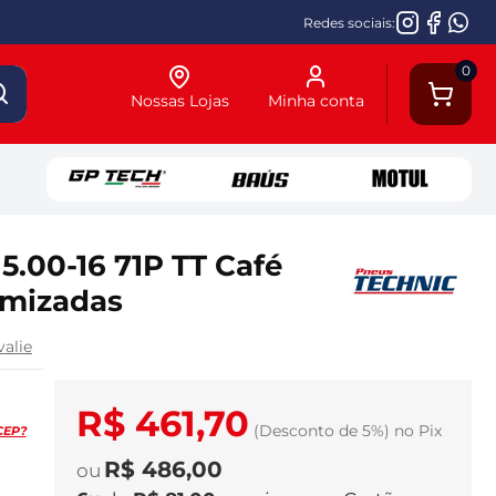
Redes sociais:
0
Nossas Lojas
Minha conta
5.00-16 71P TT Café
omizadas
valie
R$ 461,70
(Desconto
de
5%)
no
Pix
CEP?
R$ 486,00