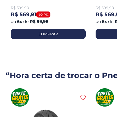
R$
599,90
R$
599,90
R$ 569,91
R$ 569,
6
x
de
R$ 99,98
6
x
de
R
COMPRAR
“Hora certa de trocar o Pn