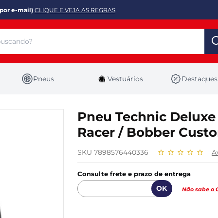
por e-mail)
CLIQUE E VEJA AS REGRAS
Pneus
Vestuários
Destaques
Pneu Technic Deluxe 
Racer / Bobber Cust
SKU 7898576440336
A
Consulte frete e prazo de entrega
Não sabe o 