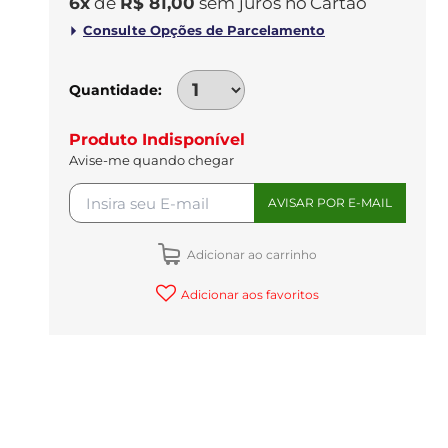
6
x
de
R$ 81,00
sem juros
no
Quantidade
Produto Indisponível
Avise-me quando chegar
Adicionar ao carrinho
Adicionar aos favoritos