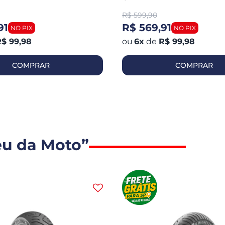
R$
599,90
91
R$ 569,91
$ 99,98
6
x
de
R$ 99,98
COMPRAR
COMPRAR
eu da Moto”