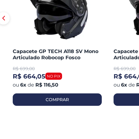
Capacete GP TECH A118 SV Mono
Capacete
Articulado Robocop Fosco
Articula
R$
699,00
R$
699,00
R$ 664,05
R$ 664,
6
x
de
R$ 116,50
6
x
de
R
COMPRAR