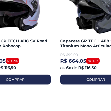
 GP TECH A118 SV Road
Capacete GP TECH A118
do Robocop
Titanium Mono Articula
Robocop Fosco
R$
699,00
05
R$ 664,05
$ 116,50
6
x
de
R$ 116,50
COMPRAR
COMPRAR