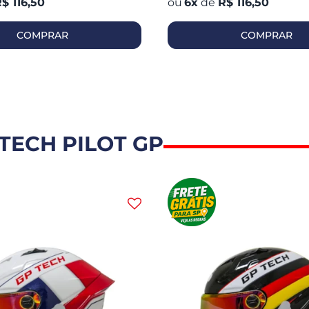
$ 116,50
6
x
de
R$ 116,50
COMPRAR
COMPRAR
TECH PILOT GP