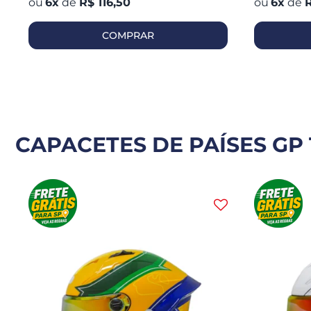
6
x
de
R$ 116,50
6
x
de
R
COMPRAR
CAPACETES DE PAÍSES GP 