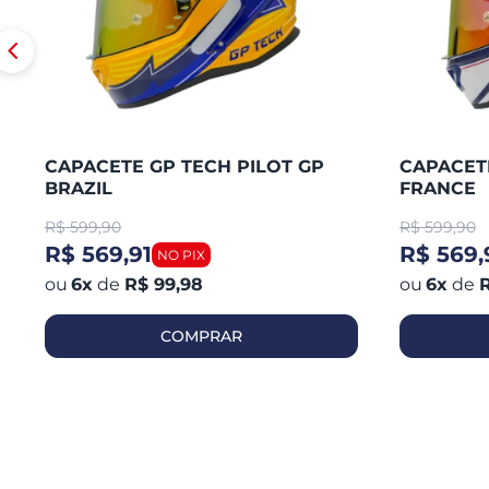
CAPACETE GP TECH PILOT GP
CAPACETE
BRAZIL
FRANCE
R$
599,90
R$
599,90
R$ 569,91
R$ 569,
6
x
de
R$ 99,98
6
x
de
R
COMPRAR