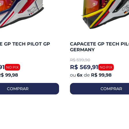
 GP TECH PILOT GP
CAPACETE GP TECH PIL
GERMANY
R$
599,90
91
R$ 569,91
$ 99,98
6
x
de
R$ 99,98
COMPRAR
COMPRAR