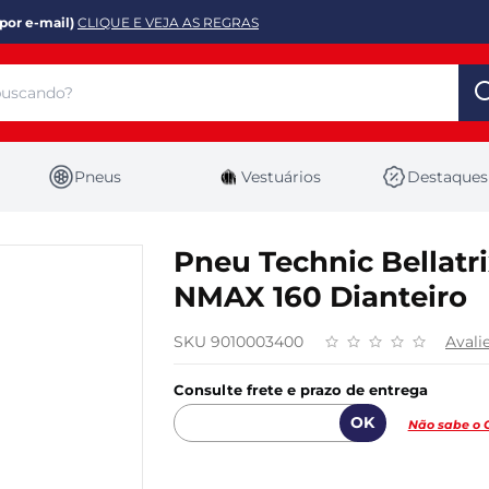
por e-mail)
CLIQUE E VEJA AS REGRAS
Pneus
Vestuários
Destaques
Pneu Technic Bellatri
NMAX 160 Dianteiro
SKU 9010003400
Avali
Consulte frete e prazo de entrega
Não sabe o 