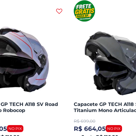
 GP TECH A118 SV Road
Capacete GP TECH A118
do Robocop
Titanium Mono Articula
Robocop Fosco
R$
699,00
05
R$ 664,05