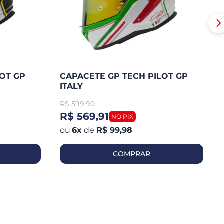
OT GP
CAPACETE GP TECH PILOT GP
ITALY
R$
599,90
R$ 569,91
6
x
de
R$ 99,98
COMPRAR