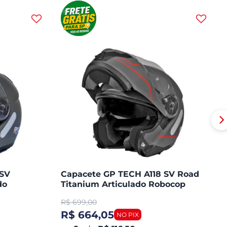
 SV
Capacete GP TECH A118 SV Road
do
Titanium Articulado Robocop
Fosco
R$
699,00
R$ 664,05