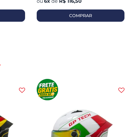
6
x
de
R$ 116,50
COMPRAR