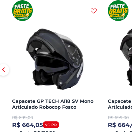
Capacete GP TECH A118 SV Mono
Capacete
Articulado Robocop Fosco
Articula
R$
699,00
R$
699,00
R$ 664,05
R$ 664,