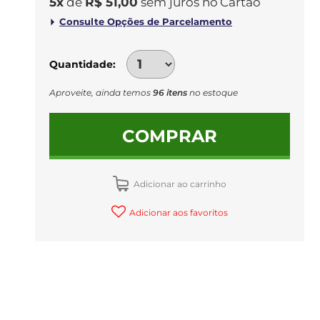
5
x
de
R$ 51,00
sem juros
no
Quantidade
Aproveite, ainda temos
96 itens
no estoque
COMPRAR
Adicionar ao carrinho
Adicionar aos favoritos