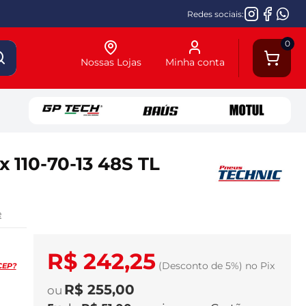
Redes sociais:
0
Nossas Lojas
Minha conta
x 110-70-13 48S TL
e
R$ 242,25
(Desconto
de
5%)
no
Pix
CEP?
R$ 255,00