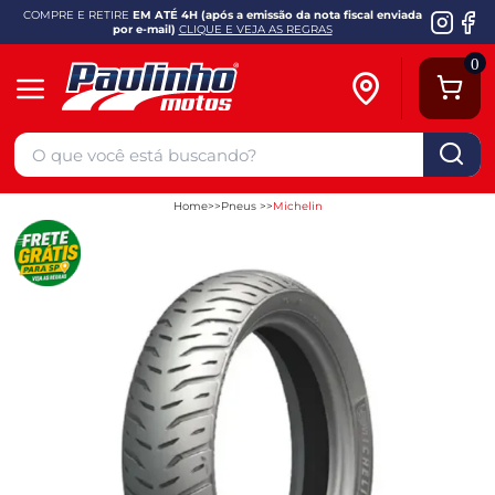
COMPRE E RETIRE
EM ATÉ 4H (após a emissão da nota fiscal enviada
por e-mail)
CLIQUE E VEJA AS REGRAS
0
Home
Pneus
Michelin