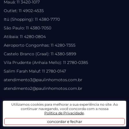
Mauá: 11 3420-1017
Outlet: 11 4902-4535
Itú (Shopping): 11 4380-7770
São Paulo: 11 4380-7050
Atibaia: 11 4280-0804
Aeroporto Congonhas: 11 4280-7355
Castelo Branco (Graal): 11 4380-5899
Vila Prudente (Anhaia Mello): 11 2780-0385
Salim Farah Maluf: 11 2780-0147
atendimento3@paulinhomotos.com.br
atendimento2@paulinhomotos.com.br
LOJA VIRTUAL
Utilizamos cookies para melhorar a sua experiência no site. Ao
continuar navegando, você concorda com a nossa
Política de Privacidade
.
Lista de Desejos
concordar e fechar
Prazo, Rastreio e Transporte