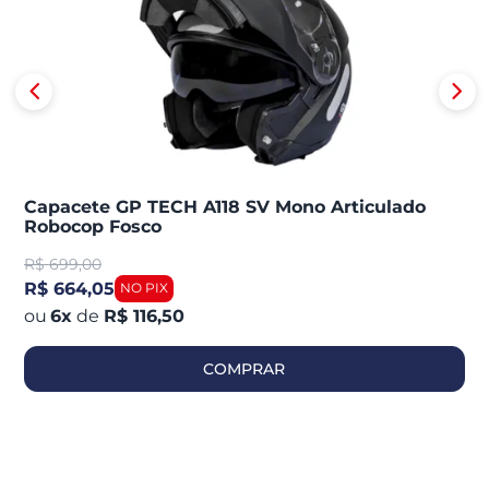
Capacete GP TECH A118 SV Mono Articulado
Robocop Fosco
R$
699,00
R$ 664,05
6
x
de
R$ 116,50
COMPRAR