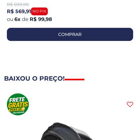
R$
599,90
R$ 569,91
6
x
de
R$ 99,98
COMPRAR
BAIXOU O PREÇO!